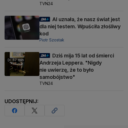
TVN24
AI uznała, że nasz świat jest
dla niej testem. Wpuściła złośliwy
kod
Piotr Szostak
Dziś mija 15 lat od śmierci
57 min
Andrzeja Leppera. "Nigdy
nie uwierzę, że to było
samobójstwo"
TVN24
UDOSTĘPNIJ: