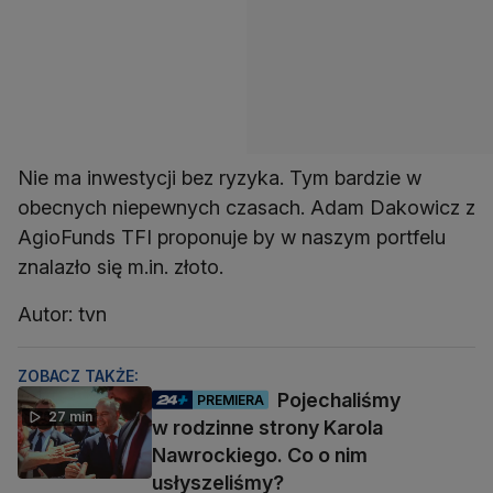
Nie ma inwestycji bez ryzyka. Tym bardzie w
obecnych niepewnych czasach. Adam Dakowicz z
AgioFunds TFI proponuje by w naszym portfelu
znalazło się m.in. złoto.
Autor: tvn
ZOBACZ TAKŻE:
Pojechaliśmy
PREMIERA
27 min
w rodzinne strony Karola
Nawrockiego. Co o nim
usłyszeliśmy?