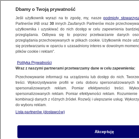
Dbamy o Twoją prywatność
Jeśli użytkownik wyrazi na to zgodę, my, nasze
podmioty stowarzys
Partnerów IAB oraz
30
innych Zaufanych Partnerów może przechowywa
BIZNES
użytkownika i uzyskiwać do nich dostęp w celu zapewnienia bardzi
przeglądania. Odbywa się to poprzez przetwarzanie danych os
przeglądania przechowywanych w plikach cookie. Użytkownik może udzie
Z KRAJU
się przetwarzaniu w oparciu o uzasadniony interes w dowolnym momencie
plików cookie i reklam”.
Milion w portfelu
Polityka Prywatności
Wraz z naszymi partnerami przetwarzamy dane w celu zapewnienia:
7.05.2010, 19:28
Aktualizacja:
7.05.2010, 18:17
Przechowywanie informacji na urządzeniu lub dostęp do nich. Tworzeni
treści. Wykorzystywanie profili w celu doboru spersonalizowanych tr
Udostępnij
spersonalizowanych reklam. Pomiar efektywności treści. Wyko
spersonalizowanych reklam. Pomiar efektywności reklam. Rozumienie o
kombinacji danych z różnych źródeł. Rozwój i ulepszanie usług. Wykor
do wyboru reklam.
Lista partnerów (dostawców)
Akceptuję