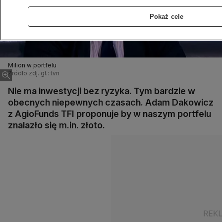
Pokaż cele
Milion w portfelu
Źródło zdj. gł.: tvn
Nie ma inwestycji bez ryzyka. Tym bardzie w
obecnych niepewnych czasach. Adam Dakowicz
z AgioFunds TFI proponuje by w naszym portfelu
znalazło się m.in. złoto.