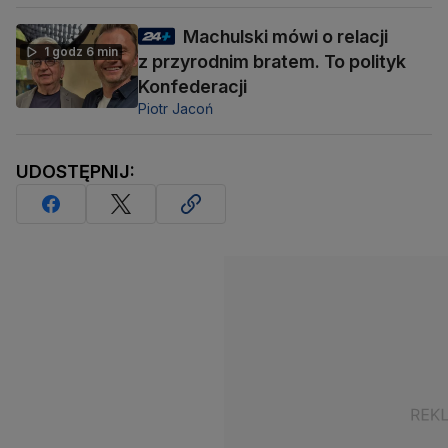
Machulski mówi o relacji
1 godz 6 min
z przyrodnim bratem. To polityk
Konfederacji
Piotr Jacoń
UDOSTĘPNIJ: