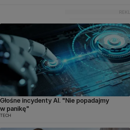
Głośne incydenty AI. "Nie popadajmy
w panikę"
TECH