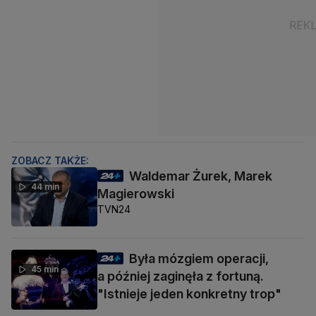
ZOBACZ TAKŻE:
Waldemar Żurek, Marek
44 min
Magierowski
TVN24
Była mózgiem operacji,
45 min
a później zaginęła z fortuną.
"Istnieje jeden konkretny trop"