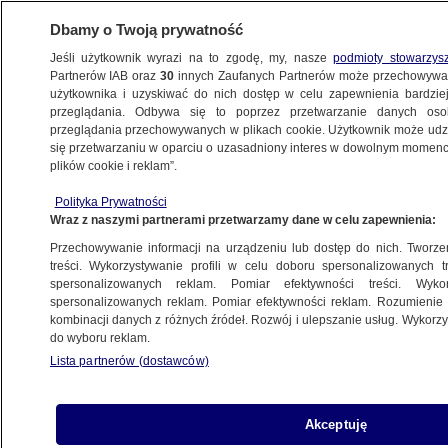
Dbamy o Twoją prywatność
Jeśli użytkownik wyrazi na to zgodę, my, nasze
podmioty stowarzys
Partnerów IAB oraz
30
innych Zaufanych Partnerów może przechowywa
BIZNES
użytkownika i uzyskiwać do nich dostęp w celu zapewnienia bardzi
przeglądania. Odbywa się to poprzez przetwarzanie danych os
przeglądania przechowywanych w plikach cookie. Użytkownik może udzie
Z KRAJU
się przetwarzaniu w oparciu o uzasadniony interes w dowolnym momencie
plików cookie i reklam”.
Indeksy świata
Polityka Prywatności
Wraz z naszymi partnerami przetwarzamy dane w celu zapewnienia:
16.07.2012, 18:22
Przechowywanie informacji na urządzeniu lub dostęp do nich. Tworzeni
treści. Wykorzystywanie profili w celu doboru spersonalizowanych tr
Udostępnij
spersonalizowanych reklam. Pomiar efektywności treści. Wyko
spersonalizowanych reklam. Pomiar efektywności reklam. Rozumienie o
kombinacji danych z różnych źródeł. Rozwój i ulepszanie usług. Wykor
do wyboru reklam.
Lista partnerów (dostawców)
Akceptuję