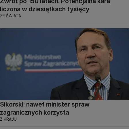
Zwrot po 150 latach. Potencjalna kara
liczona w dziesiątkach tysięcy
ZE ŚWIATA
Sikorski: nawet minister spraw
zagranicznych korzysta
Z KRAJU