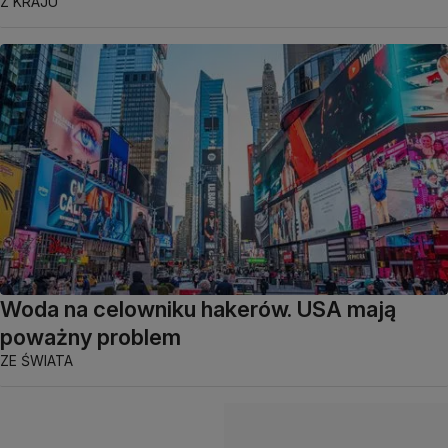
Z KRAJU
Woda na celowniku hakerów. USA mają
poważny problem
ZE ŚWIATA