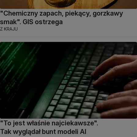
"Chemiczny zapach, piekący, gorzkawy
smak". GIS ostrzega
Z KRAJU
"To jest właśnie najciekawsze".
Tak wyglądał bunt modeli AI