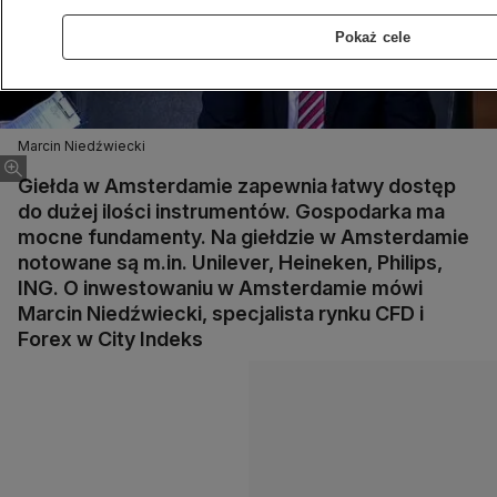
Pokaż cele
Marcin Niedźwiecki
Giełda w Amsterdamie zapewnia łatwy dostęp
do dużej ilości instrumentów. Gospodarka ma
mocne fundamenty. Na giełdzie w Amsterdamie
notowane są m.in. Unilever, Heineken, Philips,
ING. O inwestowaniu w Amsterdamie mówi
Marcin Niedźwiecki, specjalista rynku CFD i
Forex w City Indeks