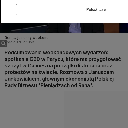
Pokaż cele
Gorący jesienny weekend
Źródło zdj. gł.: tvn
Podsumowanie weekendowych wydarzeń:
spotkania G20 w Paryżu, które ma przygotować
szczyt w Cannes na początku listopada oraz
protestów na świecie. Rozmowa z Januszem
Jankowiakiem, głównym ekonomistą Polskiej
Rady Biznesu "Pieniądzach od Rana".