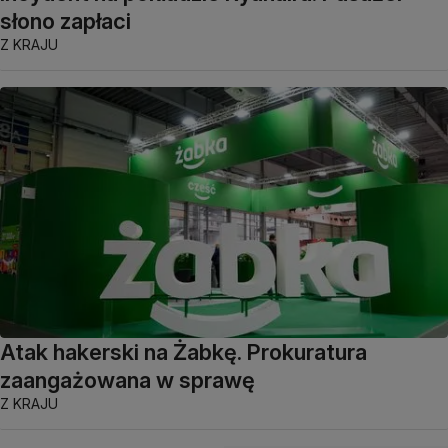
słono zapłaci
Z KRAJU
Atak hakerski na Żabkę. Prokuratura
zaangażowana w sprawę
Z KRAJU