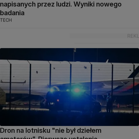
napisanych przez ludzi. Wyniki nowego
badania
TECH
Dron na lotnisku "nie był dziełem
amatorów". Pierwsze ustalenia