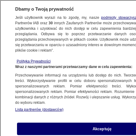
Dbamy o Twoją prywatność
Jeśli użytkownik wyrazi na to zgodę, my, nasze
podmioty stowarzys
Partnerów IAB oraz
30
innych Zaufanych Partnerów może przechowywa
BIZNES
użytkownika i uzyskiwać do nich dostęp w celu zapewnienia bardzi
przeglądania. Odbywa się to poprzez przetwarzanie danych os
przeglądania przechowywanych w plikach cookie. Użytkownik może udzie
Z KRAJU
się przetwarzaniu w oparciu o uzasadniony interes w dowolnym momencie
plików cookie i reklam”.
Gorący jesienny weekend
Polityka Prywatności
Wraz z naszymi partnerami przetwarzamy dane w celu zapewnienia:
17.10.2011, 15:27
Aktualizacja:
17.10.2011, 09:33
Przechowywanie informacji na urządzeniu lub dostęp do nich. Tworzeni
treści. Wykorzystywanie profili w celu doboru spersonalizowanych tr
Udostępnij
spersonalizowanych reklam. Pomiar efektywności treści. Wyko
spersonalizowanych reklam. Pomiar efektywności reklam. Rozumienie o
kombinacji danych z różnych źródeł. Rozwój i ulepszanie usług. Wykor
do wyboru reklam.
Lista partnerów (dostawców)
Akceptuję