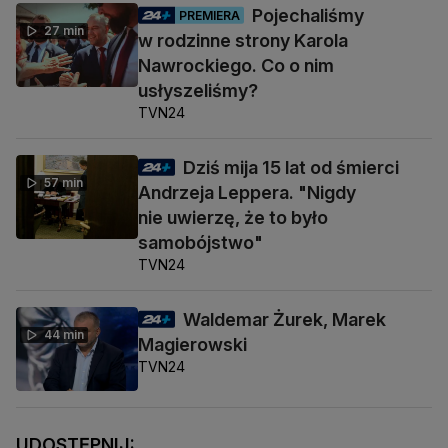
Pojechaliśmy
PREMIERA
27 min
w rodzinne strony Karola
Nawrockiego. Co o nim
usłyszeliśmy?
TVN24
Dziś mija 15 lat od śmierci
57 min
Andrzeja Leppera. "Nigdy
nie uwierzę, że to było
samobójstwo"
TVN24
Waldemar Żurek, Marek
44 min
Magierowski
TVN24
UDOSTĘPNIJ: