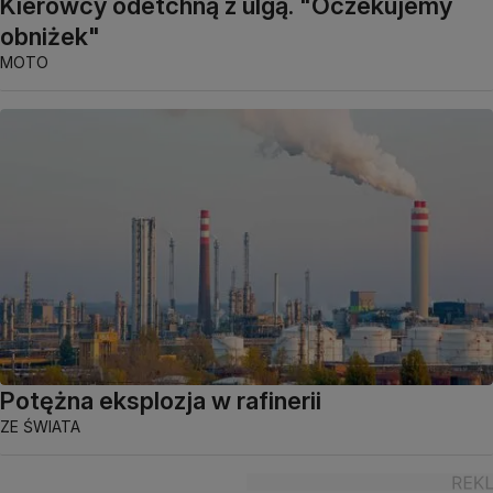
Kierowcy odetchną z ulgą. "Oczekujemy
obniżek"
MOTO
Potężna eksplozja w rafinerii
ZE ŚWIATA