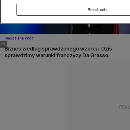
Pokaż cele
Magdalena Piróg
Biznes według sprawdzonego wzorca. Dziś
sprawdzimy warunki franczyzy Da Grasso.