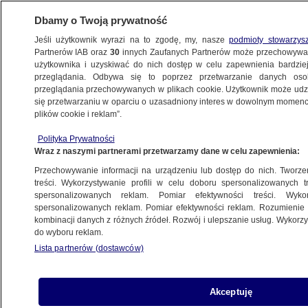
Dbamy o Twoją prywatność
Jeśli użytkownik wyrazi na to zgodę, my, nasze
podmioty stowarzys
Partnerów IAB oraz
30
innych Zaufanych Partnerów może przechowywa
BIZNES
użytkownika i uzyskiwać do nich dostęp w celu zapewnienia bardzi
przeglądania. Odbywa się to poprzez przetwarzanie danych os
przeglądania przechowywanych w plikach cookie. Użytkownik może udzie
Z KRAJU
się przetwarzaniu w oparciu o uzasadniony interes w dowolnym momencie
plików cookie i reklam”.
Firma. Teraz.
Polityka Prywatności
Wraz z naszymi partnerami przetwarzamy dane w celu zapewnienia:
26.10.2012, 22:28
Przechowywanie informacji na urządzeniu lub dostęp do nich. Tworzeni
treści. Wykorzystywanie profili w celu doboru spersonalizowanych tr
Udostępnij
spersonalizowanych reklam. Pomiar efektywności treści. Wyko
spersonalizowanych reklam. Pomiar efektywności reklam. Rozumienie o
kombinacji danych z różnych źródeł. Rozwój i ulepszanie usług. Wykor
do wyboru reklam.
Lista partnerów (dostawców)
Akceptuję