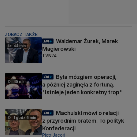
ZOBACZ TAKŻE:
Waldemar Żurek, Marek
44 min
Magierowski
TVN24
Była mózgiem operacji,
45 min
a później zaginęła z fortuną.
"Istnieje jeden konkretny trop"
Machulski mówi o relacji
1 godz 6 min
z przyrodnim bratem. To polityk
Konfederacji
Piotr Jacoń