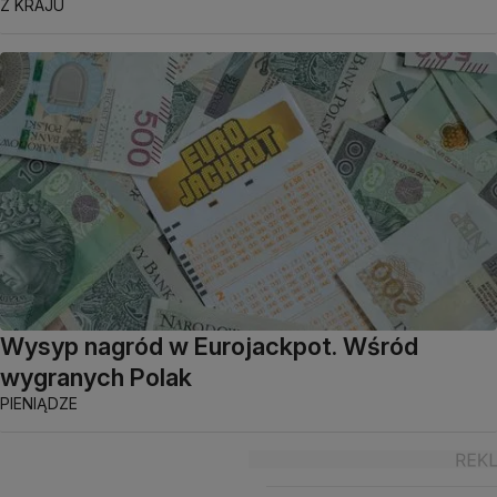
Z KRAJU
Wysyp nagród w Eurojackpot. Wśród
wygranych Polak
PIENIĄDZE