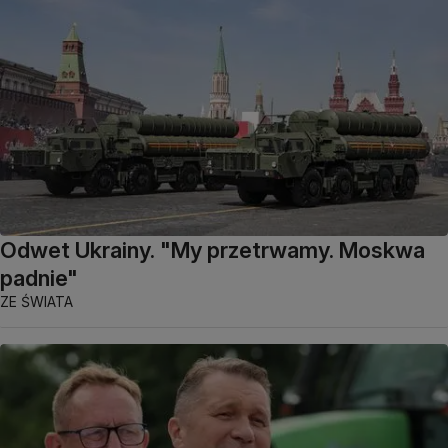
Odwet Ukrainy. "My przetrwamy. Moskwa
padnie"
ZE ŚWIATA