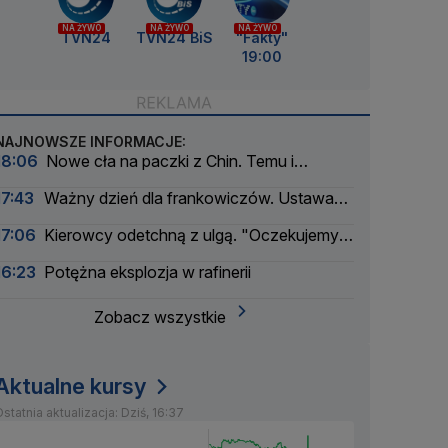
NA ŻYWO
NA ŻYWO
NA ŻYWO
TVN24
TVN24 BiS
"Fakty"
19:00
NAJNOWSZE INFORMACJE:
18:06
Nowe cła na paczki z Chin. Temu i
AliExpress mocno w dół
17:43
Ważny dzień dla frankowiczów. Ustawa
weszła w życie
17:06
Kierowcy odetchną z ulgą. "Oczekujemy
obniżek"
16:23
Potężna eksplozja w rafinerii
Zobacz wszystkie
Aktualne kursy
statnia aktualizacja: Dziś, 16:37