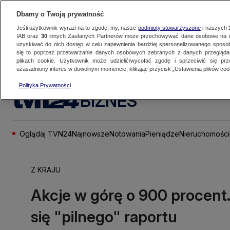
Dbamy o Twoją prywatność
Jeśli użytkownik wyrazi na to zgodę, my, nasze
podmioty stowarzyszone
i naszych
IAB oraz
30
innych Zaufanych Partnerów może przechowywać dane osobowe na ur
uzyskiwać do nich dostęp w celu zapewnienia bardziej spersonalizowanego sposo
się to poprzez przetwarzanie danych osobowych zebranych z danych przegląd
plikach cookie. Użytkownik może udzielić/wycofać zgodę i sprzeciwić się pr
uzasadniony interes w dowolnym momencie, klikając przycisk „Ustawienia plików cook
Polityka Prywatności
BIZNES
Oglądaj TVN24
Najnowsze
Notowania
Pieniądze
Nieruchomości
Z KRAJU
Akcje w górę o 900 procent
się "pilnego" raportu