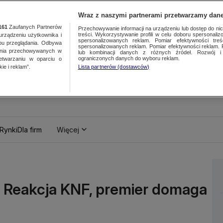
Wraz z naszymi partnerami przetwarzamy dane
161
Zaufanych Partnerów
Przechowywanie informacji na urządzeniu lub dostęp do nich.
treści. Wykorzystywanie profili w celu doboru spersonalizo
ządzeniu użytkownika i
spersonalizowanych reklam. Pomiar efektywności treś
bu przeglądania. Odbywa
spersonalizowanych reklam. Pomiar efektywności reklam. 
ania przechowywanych w
lub kombinacji danych z różnych źródeł. Rozwój i 
ograniczonych danych do wyboru reklam.
zetwarzaniu w oparciu o
ie i reklam”.
Lista partnerów (dostawców)
Rynki
Dla firm
Więcej
. Reakcja KNF, premier domaga