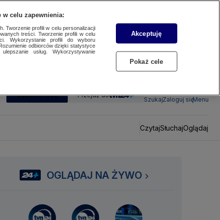
 w celu zapewnienia:
 Tworzenie profili w celu personalizacji
Akceptuję
wanych treści. Tworzenie profili w celu
ci. Wykorzystanie profili do wyboru
Rozumienie odbiorców dzięki statystyce
ulepszanie usług. Wykorzystywanie
Pokaż cele
SUBSKRYBUJ
Przejdź do
Szukaj
Zaloguj się
Menu
Czytaj
Słuchaj
Oglądaj
OGLĄDAJ NA ŻYWO