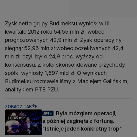
Zysk netto grupy Budimeksu wyniósł w III
kwartale 2012 roku 54,55 mln zł, wobec
prognozowanych 42,9 mln zł. Zysk operacyjny
sięgnął 52,96 mln zł wobec oczekiwanych 42,4
mln zł, czyli był o 24,9 proc. wyższy od
konsensusu. Z kolei skonsolidowane przychody
spółki wyniosły 1,697 mld zł. O wynikach
Budimeksu rozmawialiśmy z Maciejem Galińskim,
analitykiem PTE PZU.
ZOBACZ TAKŻE:
Była mózgiem operacji,
45 min
a później zaginęła z fortuną.
"Istnieje jeden konkretny trop"