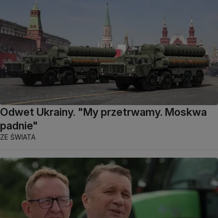
Odwet Ukrainy. "My przetrwamy. Moskwa
padnie"
ZE ŚWIATA