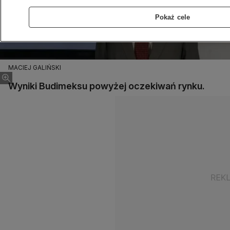
Pokaż cele
MACIEJ GALIŃSKI
Wyniki Budimeksu powyżej oczekiwań rynku.