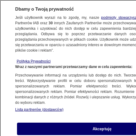
Dbamy o Twoją prywatność
Jeśli użytkownik wyrazi na to zgodę, my, nasze
podmioty stowarzys
Partnerów IAB oraz
30
innych Zaufanych Partnerów może przechowywa
BIZNES
użytkownika i uzyskiwać do nich dostęp w celu zapewnienia bardzi
przeglądania. Odbywa się to poprzez przetwarzanie danych os
przeglądania przechowywanych w plikach cookie. Użytkownik może udzie
Z KRAJU
się przetwarzaniu w oparciu o uzasadniony interes w dowolnym momencie
plików cookie i reklam”.
Centrum wyników - Budimex
Polityka Prywatności
Wraz z naszymi partnerami przetwarzamy dane w celu zapewnienia:
29.10.2012, 11:56
Przechowywanie informacji na urządzeniu lub dostęp do nich. Tworzeni
treści. Wykorzystywanie profili w celu doboru spersonalizowanych tr
Udostępnij
spersonalizowanych reklam. Pomiar efektywności treści. Wyko
spersonalizowanych reklam. Pomiar efektywności reklam. Rozumienie o
kombinacji danych z różnych źródeł. Rozwój i ulepszanie usług. Wykor
do wyboru reklam.
Lista partnerów (dostawców)
Akceptuję