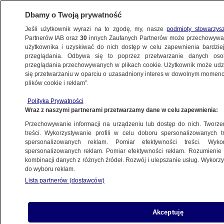
Dbamy o Twoją prywatność
Jeśli użytkownik wyrazi na to zgodę, my, nasze
podmioty stowarzys
Partnerów IAB oraz
30
innych Zaufanych Partnerów może przechowywa
BIZNES
użytkownika i uzyskiwać do nich dostęp w celu zapewnienia bardzi
przeglądania. Odbywa się to poprzez przetwarzanie danych os
przeglądania przechowywanych w plikach cookie. Użytkownik może udzie
Z KRAJU
się przetwarzaniu w oparciu o uzasadniony interes w dowolnym momencie
plików cookie i reklam”.
Brat VAT
Polityka Prywatności
Wraz z naszymi partnerami przetwarzamy dane w celu zapewnienia:
25.06.2012, 14:17
Przechowywanie informacji na urządzeniu lub dostęp do nich. Tworzeni
treści. Wykorzystywanie profili w celu doboru spersonalizowanych tr
Udostępnij
spersonalizowanych reklam. Pomiar efektywności treści. Wyko
spersonalizowanych reklam. Pomiar efektywności reklam. Rozumienie o
kombinacji danych z różnych źródeł. Rozwój i ulepszanie usług. Wykor
do wyboru reklam.
Lista partnerów (dostawców)
Akceptuję