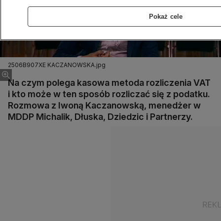
Pokaż cele
2506B907XE KACZANOWSKA.jpg
Na czym polega kasowa metoda rozliczenia VAT
i kto może w ten sposób rozliczać się z podatku.
Rozmowa z Iwoną Kaczanowską, menedżer w
MDDP Michalik, Dłuska, Dziedzic i Partnerzy.