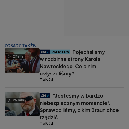
ZOBACZ TAKŻE:
Pojechaliśmy
PREMIERA
27 min
w rodzinne strony Karola
Nawrockiego. Co o nim
usłyszeliśmy?
TVN24
"Jesteśmy w bardzo
25 min
niebezpiecznym momencie".
Sprawdziliśmy, z kim Braun chce
rządzić
TVN24