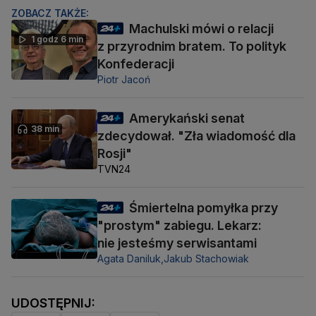
ZOBACZ TAKŻE:
Machulski mówi o relacji
1 godz 6 min
z przyrodnim bratem. To polityk
Konfederacji
Piotr Jacoń
Amerykański senat
38 min
zdecydował. "Zła wiadomość dla
Rosji"
TVN24
Śmiertelna pomyłka przy
"prostym" zabiegu. Lekarz:
nie jesteśmy serwisantami
Agata Daniluk,
Jakub Stachowiak
UDOSTĘPNIJ: