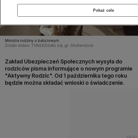
Pokaż cele
Ministra rodziny o babciowym
Źródło wideo: TVN24
Źródło zdj. gł.: Shutterstock
Zakład Ubezpieczeń Społecznych wysyła do
rodziców pisma informujące o nowym programie
"Aktywny Rodzic". Od 1 października tego roku
będzie można składać wnioski o świadczenie.