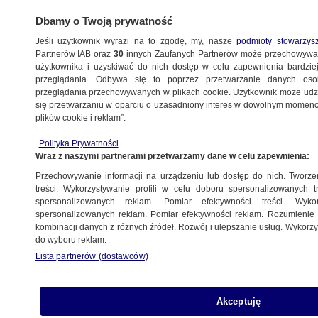
Dbamy o Twoją prywatność
Jeśli użytkownik wyrazi na to zgodę, my, nasze
podmioty stowarzys
Partnerów IAB oraz
30
innych Zaufanych Partnerów może przechowywa
BIZNES
użytkownika i uzyskiwać do nich dostęp w celu zapewnienia bardzi
przeglądania. Odbywa się to poprzez przetwarzanie danych os
przeglądania przechowywanych w plikach cookie. Użytkownik może udzie
Z KRAJU
się przetwarzaniu w oparciu o uzasadniony interes w dowolnym momencie
plików cookie i reklam”.
ZUS wysyła pisma do rodziców
Polityka Prywatności
Wraz z naszymi partnerami przetwarzamy dane w celu zapewnienia:
12.08.2024, 10:29
Przechowywanie informacji na urządzeniu lub dostęp do nich. Tworzeni
treści. Wykorzystywanie profili w celu doboru spersonalizowanych tr
Udostępnij
spersonalizowanych reklam. Pomiar efektywności treści. Wyko
spersonalizowanych reklam. Pomiar efektywności reklam. Rozumienie o
kombinacji danych z różnych źródeł. Rozwój i ulepszanie usług. Wykor
do wyboru reklam.
Lista partnerów (dostawców)
Akceptuję