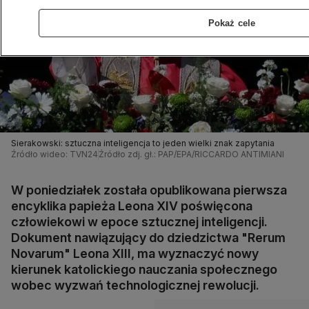
Pokaż cele
Sierakowski: sztuczna inteligencja to jeden wielki znak zapytania
Źródło wideo: TVN24
Źródło zdj. gł.: PAP/EPA/RICCARDO ANTIMIANI
W poniedziałek została opublikowana pierwsza
encyklika papieża Leona XIV poświęcona
człowiekowi w epoce sztucznej inteligencji.
Dokument nawiązujący do dziedzictwa "Rerum
Novarum" Leona XIII, ma wyznaczyć nowy
kierunek katolickiego nauczania społecznego
wobec wyzwań technologicznej rewolucji.