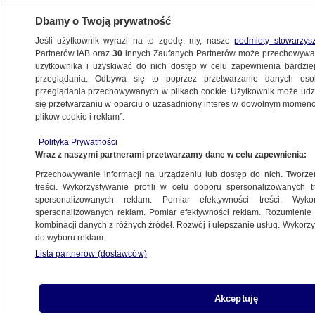
Dbamy o Twoją prywatność
Jeśli użytkownik wyrazi na to zgodę, my, nasze
podmioty stowarzys
Partnerów IAB oraz
30
innych Zaufanych Partnerów może przechowywa
BIZNES
użytkownika i uzyskiwać do nich dostęp w celu zapewnienia bardzi
przeglądania. Odbywa się to poprzez przetwarzanie danych os
przeglądania przechowywanych w plikach cookie. Użytkownik może udzie
TECH
się przetwarzaniu w oparciu o uzasadniony interes w dowolnym momencie
plików cookie i reklam”.
Papież wydał encyklikę o sztucznej
Polityka Prywatności
inteligencji
Wraz z naszymi partnerami przetwarzamy dane w celu zapewnienia:
Przechowywanie informacji na urządzeniu lub dostęp do nich. Tworzeni
Oprac.
Bartłomiej Ciepielewski
treści. Wykorzystywanie profili w celu doboru spersonalizowanych tr
spersonalizowanych reklam. Pomiar efektywności treści. Wyko
25.05.2026, 11:08
Aktualizacja:
25.05.2026, 11:45
spersonalizowanych reklam. Pomiar efektywności reklam. Rozumienie o
kombinacji danych z różnych źródeł. Rozwój i ulepszanie usług. Wykor
do wyboru reklam.
Posłuchaj artykułu
Czyta lektor AI
Lista partnerów (dostawców)
Akceptuję