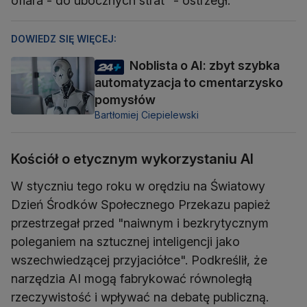
ofiara - do ubocznych strat" - ostrzegł.
DOWIEDZ SIĘ WIĘCEJ:
Noblista o AI: zbyt szybka
automatyzacja to cmentarzysko
pomysłów
Bartłomiej Ciepielewski
Kościół o etycznym wykorzystaniu AI
W styczniu tego roku w orędziu na Światowy
Dzień Środków Społecznego Przekazu papież
przestrzegał przed "naiwnym i bezkrytycznym
poleganiem na sztucznej inteligencji jako
wszechwiedzącej przyjaciółce". Podkreślił, że
narzędzia AI mogą fabrykować równoległą
rzeczywistość i wpływać na debatę publiczną.