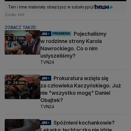
Ten i inne materiały obejrzysz w subskrypcji
Źródło: PAP
ZOBACZ TAKŻE:
Pojechaliśmy
PREMIERA
27 min
w rodzinne strony Karola
Nawrockiego. Co o nim
usłyszeliśmy?
TVN24
Prokuratura wzięła się
28 min
za człowieka Kaczyńskiego. Już
nie "wszystko mogę" Daniel
Obajtek?
TVN24
Spóźnieni kochankowie?
Lekarka: łechtaczka nie idzie