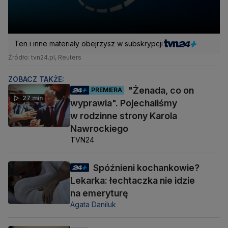
Ten i inne materiały obejrzysz w subskrypcji
Źródło: tvn24.pl, Reuters
ZOBACZ TAKŻE:
"Żenada, co on
PREMIERA
27 min
wyprawia". Pojechaliśmy
w rodzinne strony Karola
Nawrockiego
TVN24
Spóźnieni kochankowie?
Lekarka: łechtaczka nie idzie
na emeryturę
Agata Daniluk