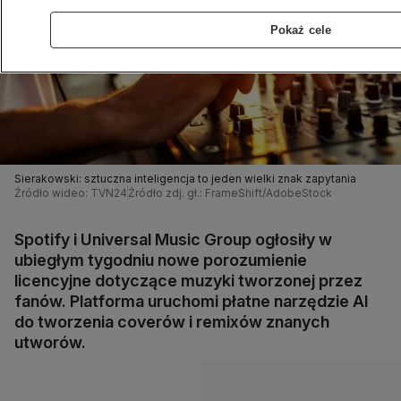
Pokaż cele
Sierakowski: sztuczna inteligencja to jeden wielki znak zapytania
Źródło wideo: TVN24
Źródło zdj. gł.: FrameShift/AdobeStock
Spotify i Universal Music Group ogłosiły w
ubiegłym tygodniu nowe porozumienie
licencyjne dotyczące muzyki tworzonej przez
fanów. Platforma uruchomi płatne narzędzie AI
do tworzenia coverów i remixów znanych
utworów.