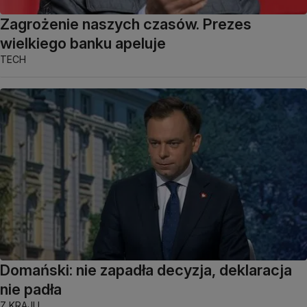
Zagrożenie naszych czasów. Prezes
wielkiego banku apeluje
TECH
Domański: nie zapadła decyzja, deklaracja
nie padła
Z KRAJU