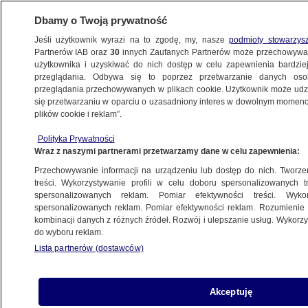
Dbamy o Twoją prywatność
Jeśli użytkownik wyrazi na to zgodę, my, nasze
podmioty stowarzys
Partnerów IAB oraz
30
innych Zaufanych Partnerów może przechowywa
BIZNES
użytkownika i uzyskiwać do nich dostęp w celu zapewnienia bardzi
przeglądania. Odbywa się to poprzez przetwarzanie danych os
przeglądania przechowywanych w plikach cookie. Użytkownik może udzie
TECH
się przetwarzaniu w oparciu o uzasadniony interes w dowolnym momencie
plików cookie i reklam”.
Zmiany w mObywatelu. Ma zyskać nową
Polityka Prywatności
funkcję
Wraz z naszymi partnerami przetwarzamy dane w celu zapewnienia:
Przechowywanie informacji na urządzeniu lub dostęp do nich. Tworzeni
8.11.2025, 14:10
treści. Wykorzystywanie profili w celu doboru spersonalizowanych tr
spersonalizowanych reklam. Pomiar efektywności treści. Wyko
spersonalizowanych reklam. Pomiar efektywności reklam. Rozumienie o
Udostępnij
kombinacji danych z różnych źródeł. Rozwój i ulepszanie usług. Wykor
do wyboru reklam.
Lista partnerów (dostawców)
Akceptuję