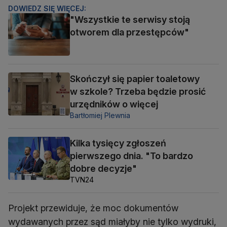
DOWIEDZ SIĘ WIĘCEJ:
"Wszystkie te serwisy stoją
otworem dla przestępców"
Skończył się papier toaletowy
w szkole? Trzeba będzie prosić
urzędników o więcej
Bartłomiej Plewnia
Kilka tysięcy zgłoszeń
pierwszego dnia. "To bardzo
dobre decyzje"
TVN24
Projekt przewiduje, że moc dokumentów
wydawanych przez sąd miałyby nie tylko wydruki,