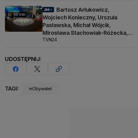
Bartosz Arłukowicz,
55 min
Wojciech Konieczny, Urszula
Pasławska, Michał Wójcik,
Mirosława Stachowiak-Różecka,
TVN24
Barbara Socha
UDOSTĘPNIJ:
TAGI:
mObywatel