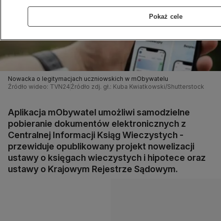
Pokaż cele
Nowacka o legitymacjach uczniowskich w mObywatelu
Źródło wideo: TVN24
Źródło zdj. gł.: Kuba Kwiatkowski/Shutterstock
Aplikacja mObywatel umożliwi samodzielne
pobieranie dokumentów elektronicznych z
Centralnej Informacji Ksiąg Wieczystych -
przewiduje opublikowany projekt nowelizacji
ustawy o księgach wieczystych i hipotece oraz
ustawy o Krajowym Rejestrze Sądowym.