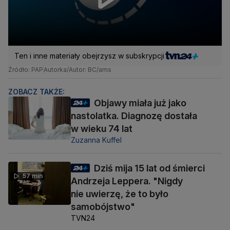
Ten i inne materiały obejrzysz w subskrypcji
Źródło: PAP
Autorka/Autor: BC/ams
ZOBACZ TAKŻE:
Objawy miała już jako
nastolatka. Diagnozę dostała
w wieku 74 lat
Zuzanna Kuffel
Dziś mija 15 lat od śmierci
57 min
Andrzeja Leppera. "Nigdy
nie uwierzę, że to było
samobójstwo"
TVN24