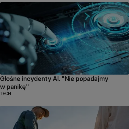
Głośne incydenty AI. "Nie popadajmy
w panikę"
TECH