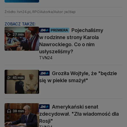
Źródło: tvn24.pl, RPO
Autorka/Autor: jw/dap
ZOBACZ TAKŻE:
Pojechaliśmy
PREMIERA
27 min
w rodzinne strony Karola
Nawrockiego. Co o nim
usłyszeliśmy?
TVN24
Groziła Wojtyle, że "będzie
45 min
się w piekle smażył"
Amerykański senat
38 min
zdecydował. "Zła wiadomość dla
Rosji"