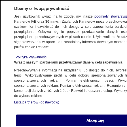
Dbamy o Twoją prywatność
Jeśli użytkownik wyrazi na to zgodę, my, nasze
podmioty stowarzys
Partnerów IAB oraz
30
innych Zaufanych Partnerów może przechowywa
BIZNES
użytkownika i uzyskiwać do nich dostęp w celu zapewnienia bardzi
przeglądania. Odbywa się to poprzez przetwarzanie danych os
przeglądania przechowywanych w plikach cookie. Użytkownik może udzie
PRAWO
się przetwarzaniu w oparciu o uzasadniony interes w dowolnym momencie
plików cookie i reklam”.
Nowa pełnomocniczka ministra
Polityka Prywatności
sprawiedliwości ma się zająć kredytami
Wraz z naszymi partnerami przetwarzamy dane w celu zapewnienia:
we frankach
Przechowywanie informacji na urządzeniu lub dostęp do nich. Tworzeni
treści. Wykorzystywanie profili w celu doboru spersonalizowanych tr
12.01.2024, 16:38
spersonalizowanych reklam. Pomiar efektywności treści. Wyko
spersonalizowanych reklam. Pomiar efektywności reklam. Rozumienie o
kombinacji danych z różnych źródeł. Rozwój i ulepszanie usług. Wykor
Udostępnij
do wyboru reklam.
Lista partnerów (dostawców)
Akceptuję