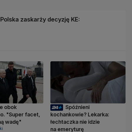
Polska zaskarży decyzję KE:
e obok
Spóźnieni
o. "Super facet,
kochankowie? Lekarka:
dną wadę"
łechtaczka nie idzie
ki
na emeryturę