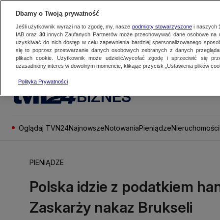
Dbamy o Twoją prywatność
Jeśli użytkownik wyrazi na to zgodę, my, nasze
podmioty stowarzyszone
i naszych
IAB oraz
30
innych Zaufanych Partnerów może przechowywać dane osobowe na ur
uzyskiwać do nich dostęp w celu zapewnienia bardziej spersonalizowanego sposo
się to poprzez przetwarzanie danych osobowych zebranych z danych przegląd
plikach cookie. Użytkownik może udzielić/wycofać zgodę i sprzeciwić się pr
uzasadniony interes w dowolnym momencie, klikając przycisk „Ustawienia plików cook
Polityka Prywatności
BIZNES
Oglądaj TVN24
Najnowsze
Notowania
Pieniądze
Nieruchomości
PIENIĄDZE
Polska idzie z podatkiem ha
Zaskarży nakaz Brukseli