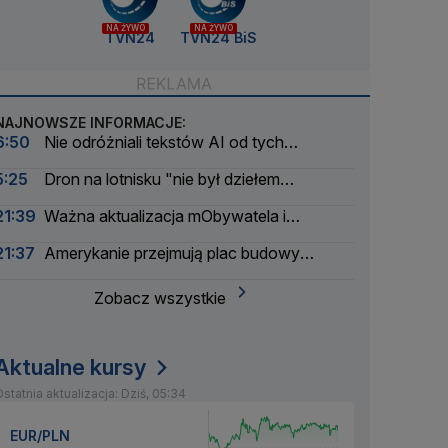
NA ŻYWO
NA ŻYWO
TVN24
TVN24 BiS
NAJNOWSZE INFORMACJE:
6:50
Nie odróżniali tekstów AI od tych
napisanych przez ludzi. Wyniki nowego badania
5:25
Dron na lotnisku "nie był dziełem
amatorów". Pierwsze ustalenia
21:39
Ważna aktualizacja mObywatela i
problemy. Zgłoszenia użytkowników
21:37
Amerykanie przejmują plac budowy
pierwszej polskiej elektrowni atomowej
Zobacz wszystkie
Aktualne kursy
statnia aktualizacja: Dziś, 05:34
EUR/PLN