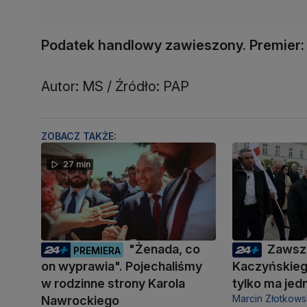
Podatek handlowy zawieszony. Premier: 
Autor: MS / Źródło: PAP
ZOBACZ TAKŻE:
27 min
"Żenada, co
Zawsz
PREMIERA
on wyprawia". Pojechaliśmy
Kaczyńskieg
w rodzinne strony Karola
tylko ma je
Marcin Złotkows
Nawrockiego