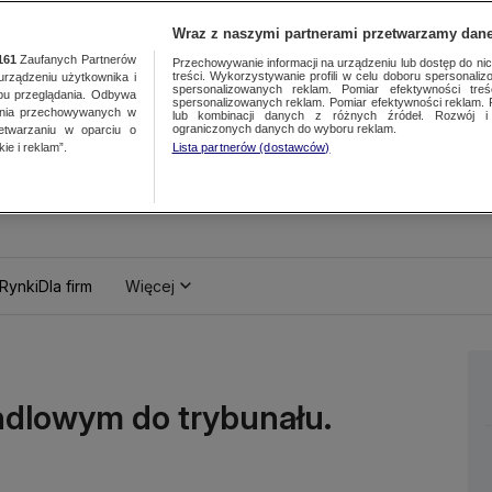
Wraz z naszymi partnerami przetwarzamy dane
161
Zaufanych Partnerów
Przechowywanie informacji na urządzeniu lub dostęp do nich.
treści. Wykorzystywanie profili w celu doboru spersonalizo
ządzeniu użytkownika i
spersonalizowanych reklam. Pomiar efektywności treś
bu przeglądania. Odbywa
spersonalizowanych reklam. Pomiar efektywności reklam. 
ania przechowywanych w
lub kombinacji danych z różnych źródeł. Rozwój i 
ograniczonych danych do wyboru reklam.
zetwarzaniu w oparciu o
ie i reklam”.
Lista partnerów (dostawców)
Rynki
Dla firm
Więcej
ndlowym do trybunału.