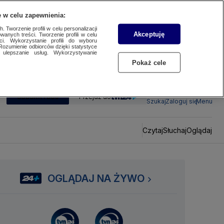
 w celu zapewnienia:
 Tworzenie profili w celu personalizacji
Akceptuję
wanych treści. Tworzenie profili w celu
ci. Wykorzystanie profili do wyboru
Rozumienie odbiorców dzięki statystyce
ulepszanie usług. Wykorzystywanie
Pokaż cele
SUBSKRYBUJ
Przejdź do
Szukaj
Zaloguj się
Menu
Czytaj
Słuchaj
Oglądaj
OGLĄDAJ NA ŻYWO