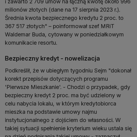
i zawarto 2 709 umów na łączną kwotę około 996
milionów złotych (dane na 17 sierpnia 2023 r.).
Średnia kwota bezpiecznego kredytu 2 proc. to
367 517 złotych" – poinformował szef MRiT
Waldemar Buda, cytowany w poniedziałkowym
komunikacie resortu.
Bezpieczny kredyt - nowelizacja
Podkreślił, że w ubiegłym tygodniu Sejm "dokonał
korekt przepisów dotyczących programu
'Pierwsze Mieszkanie'. - Chodzi o przypadek, gdy
bezpieczny kredyt 2 proc. ma być udzielony w
celu nabycia lokalu, w którym kredytobiorca
mieszka na podstawie umowy najmu
instytucjonalnego z dojściem do własności. W
takiej sytuacji spełnienie kryterium wieku ustala się
na dzień podpisania takiej umowy - zaznaczył.