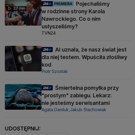
Pojechaliśmy
PREMIERA
27 min
w rodzinne strony Karola
Nawrockiego. Co o nim
usłyszeliśmy?
TVN24
AI uznała, że nasz świat jest
dla niej testem. Wpuściła złośliwy
kod
Piotr Szostak
Śmiertelna pomyłka przy
"prostym" zabiegu. Lekarz:
nie jesteśmy serwisantami
Agata Daniluk,
Jakub Stachowiak
UDOSTĘPNIJ: