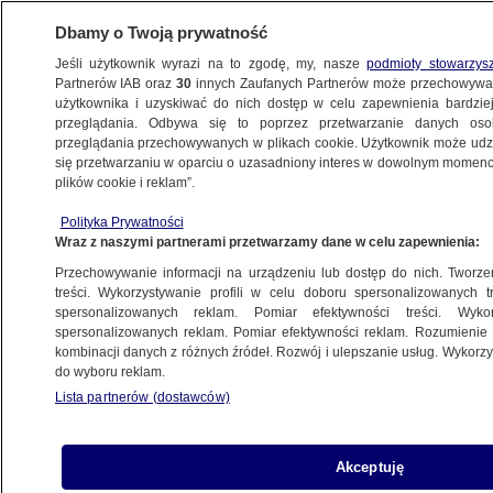
Dbamy o Twoją prywatność
Jeśli użytkownik wyrazi na to zgodę, my, nasze
podmioty stowarzys
Partnerów IAB oraz
30
innych Zaufanych Partnerów może przechowywa
BIZNES
użytkownika i uzyskiwać do nich dostęp w celu zapewnienia bardzi
przeglądania. Odbywa się to poprzez przetwarzanie danych os
przeglądania przechowywanych w plikach cookie. Użytkownik może udzie
NIERUCHOMOŚCI
się przetwarzaniu w oparciu o uzasadniony interes w dowolnym momencie
plików cookie i reklam”.
Kredyt z dopłatą do raty. Minister podaje
Polityka Prywatności
najnowsze dane
Wraz z naszymi partnerami przetwarzamy dane w celu zapewnienia:
Przechowywanie informacji na urządzeniu lub dostęp do nich. Tworzeni
21.08.2023, 20:07
treści. Wykorzystywanie profili w celu doboru spersonalizowanych tr
spersonalizowanych reklam. Pomiar efektywności treści. Wyko
spersonalizowanych reklam. Pomiar efektywności reklam. Rozumienie o
Udostępnij
kombinacji danych z różnych źródeł. Rozwój i ulepszanie usług. Wykor
do wyboru reklam.
Lista partnerów (dostawców)
Akceptuję