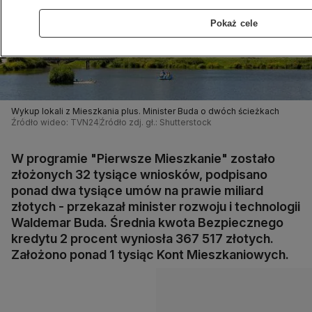
Pokaż cele
Wykup lokali z Mieszkania plus. Minister Buda o dwóch ścieżkach
Źródło wideo: TVN24
Źródło zdj. gł.: Shutterstock
W programie "Pierwsze Mieszkanie" zostało
złożonych 32 tysiące wniosków, podpisano
ponad dwa tysiące umów na prawie miliard
złotych - przekazał minister rozwoju i technologii
Waldemar Buda. Średnia kwota Bezpiecznego
kredytu 2 procent wyniosła 367 517 złotych.
Założono ponad 1 tysiąc Kont Mieszkaniowych.