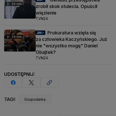
28 min
zrobił skok stulecia. Opuścił
więzienie
TVN24
Prokuratura wzięła się
28 min
za człowieka Kaczyńskiego. Już
nie "wszystko mogę" Daniel
Obajtek?
TVN24
UDOSTĘPNIJ:
TAGI:
Gospodarka