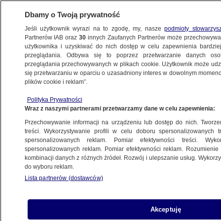
Dbamy o Twoją prywatność
Jeśli użytkownik wyrazi na to zgodę, my, nasze
podmioty stowarzys
Partnerów IAB oraz
30
innych Zaufanych Partnerów może przechowywa
BIZNES
użytkownika i uzyskiwać do nich dostęp w celu zapewnienia bardzi
przeglądania. Odbywa się to poprzez przetwarzanie danych os
przeglądania przechowywanych w plikach cookie. Użytkownik może udzie
NAJNOWSZE
się przetwarzaniu w oparciu o uzasadniony interes w dowolnym momencie
plików cookie i reklam”.
Tauron podaje wyniki. 4,88 mld złotych
Polityka Prywatności
przychodu
Wraz z naszymi partnerami przetwarzamy dane w celu zapewnienia:
Przechowywanie informacji na urządzeniu lub dostęp do nich. Tworzeni
14.05.2014, 08:44
treści. Wykorzystywanie profili w celu doboru spersonalizowanych tr
spersonalizowanych reklam. Pomiar efektywności treści. Wyko
spersonalizowanych reklam. Pomiar efektywności reklam. Rozumienie o
Udostępnij
kombinacji danych z różnych źródeł. Rozwój i ulepszanie usług. Wykor
do wyboru reklam.
Lista partnerów (dostawców)
Akceptuję