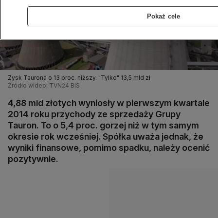
Pokaż cele
Zysk Taurona o 13 proc. niższy. "Tylko" 13,5 mld zł
Źródło wideo: TVN24 BiS
4,88 mld złotych wyniosły w pierwszym kwartale
2014 roku przychody ze sprzedaży Grupy
Tauron. To o 5,4 proc. gorzej niż w tym samym
okresie rok wcześniej. Spółka uważa jednak, że
wyniki finansowe, pomimo spadku, należy ocenić
pozytywnie.