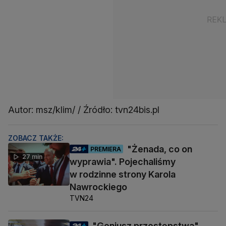
Autor: msz/klim/ / Źródło: tvn24bis.pl
ZOBACZ TAKŻE:
"Żenada, co on
PREMIERA
27 min
wyprawia". Pojechaliśmy
w rodzinne strony Karola
Nawrockiego
TVN24
"Geniusz przestępstwa"