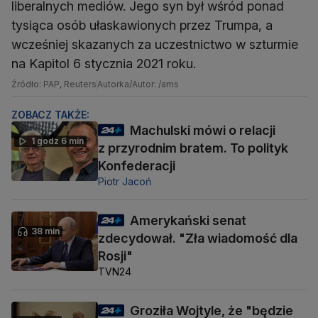
liberalnych mediów. Jego syn był wśród ponad
tysiąca osób ułaskawionych przez Trumpa, a
wcześniej skazanych za uczestnictwo w szturmie
na Kapitol 6 stycznia 2021 roku.
Źródło: PAP, Reuters
Autorka/Autor: /ams
ZOBACZ TAKŻE:
Machulski mówi o relacji
1 godz 6 min
z przyrodnim bratem. To polityk
Konfederacji
Piotr Jacoń
Amerykański senat
38 min
zdecydował. "Zła wiadomość dla
Rosji"
TVN24
Groziła Wojtyle, że "będzie