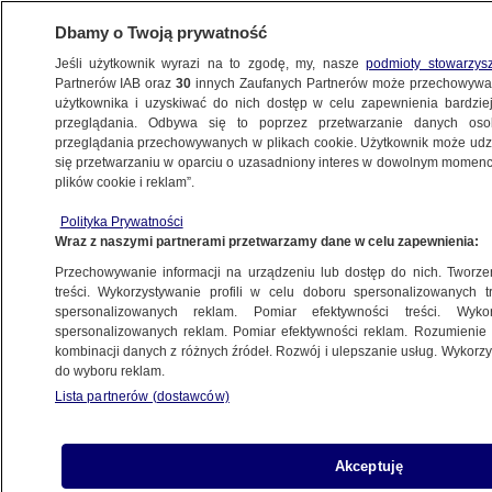
Dbamy o Twoją prywatność
Jeśli użytkownik wyrazi na to zgodę, my, nasze
podmioty stowarzys
Partnerów IAB oraz
30
innych Zaufanych Partnerów może przechowywa
BIZNES
użytkownika i uzyskiwać do nich dostęp w celu zapewnienia bardzi
przeglądania. Odbywa się to poprzez przetwarzanie danych os
przeglądania przechowywanych w plikach cookie. Użytkownik może udzie
NAJNOWSZE
się przetwarzaniu w oparciu o uzasadniony interes w dowolnym momencie
plików cookie i reklam”.
Kierował siecią fast foodów, teraz zajmie
Polityka Prywatności
się relacjami z Unią Europejską. Nowi
Wraz z naszymi partnerami przetwarzamy dane w celu zapewnienia:
nominaci Trumpa
Przechowywanie informacji na urządzeniu lub dostęp do nich. Tworzeni
treści. Wykorzystywanie profili w celu doboru spersonalizowanych tr
23.01.2025, 07:13
spersonalizowanych reklam. Pomiar efektywności treści. Wyko
spersonalizowanych reklam. Pomiar efektywności reklam. Rozumienie o
kombinacji danych z różnych źródeł. Rozwój i ulepszanie usług. Wykor
Udostępnij
do wyboru reklam.
Lista partnerów (dostawców)
Akceptuję