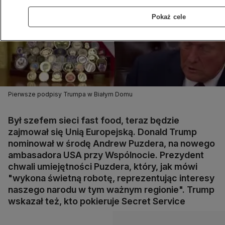
Pokaż cele
Pierwsze podpisy Trumpa w Białym Domu
Był szefem sieci fast food, teraz będzie
zajmował się Unią Europejską. Donald Trump
nominował w środę Andrew Puzdera, na nowego
ambasadora USA przy Wspólnocie. Prezydent
chwali umiejętności Puzdera, który, jak mówi
"wykona świetną robotę, reprezentując interesy
naszego narodu w tym ważnym regionie". Trump
wskazał też, kto pokieruje Secret Service