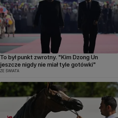
To był punkt zwrotny. "Kim Dzong Un
jeszcze nigdy nie miał tyle gotówki"
ZE ŚWIATA