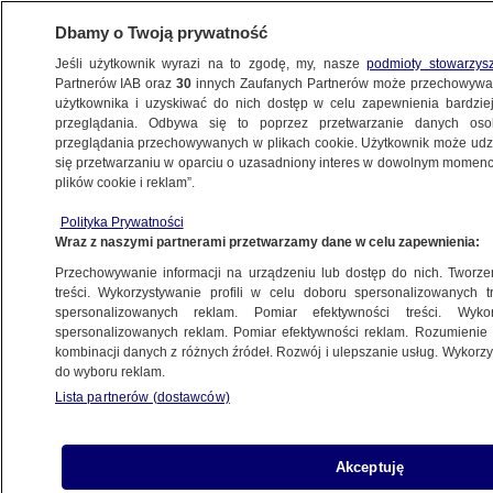
Dbamy o Twoją prywatność
Jeśli użytkownik wyrazi na to zgodę, my, nasze
podmioty stowarzys
Partnerów IAB oraz
30
innych Zaufanych Partnerów może przechowywa
BIZNES
użytkownika i uzyskiwać do nich dostęp w celu zapewnienia bardzi
przeglądania. Odbywa się to poprzez przetwarzanie danych os
przeglądania przechowywanych w plikach cookie. Użytkownik może udzie
MOTO
się przetwarzaniu w oparciu o uzasadniony interes w dowolnym momencie
plików cookie i reklam”.
Gigant zapowiada ogromne zwolnienia
Polityka Prywatności
Wraz z naszymi partnerami przetwarzamy dane w celu zapewnienia:
22.11.2024, 18:49
Przechowywanie informacji na urządzeniu lub dostęp do nich. Tworzeni
treści. Wykorzystywanie profili w celu doboru spersonalizowanych tr
Udostępnij
spersonalizowanych reklam. Pomiar efektywności treści. Wyko
spersonalizowanych reklam. Pomiar efektywności reklam. Rozumienie o
kombinacji danych z różnych źródeł. Rozwój i ulepszanie usług. Wykor
do wyboru reklam.
Lista partnerów (dostawców)
Akceptuję