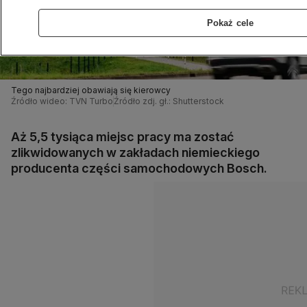
Pokaż cele
Tego najbardziej obawiają się kierowcy
Źródło wideo: TVN Turbo
Źródło zdj. gł.: Shutterstock
Aż 5,5 tysiąca miejsc pracy ma zostać
zlikwidowanych w zakładach niemieckiego
producenta części samochodowych Bosch.