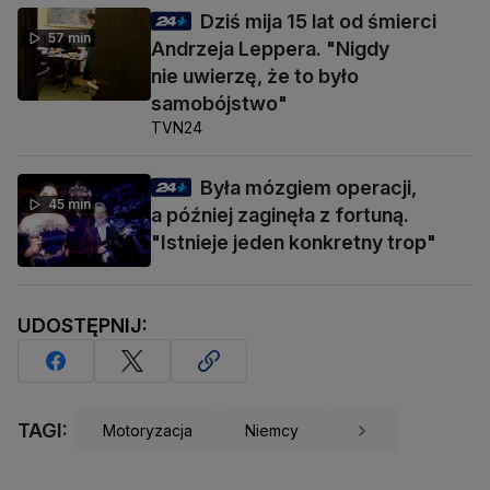
Dziś mija 15 lat od śmierci
57 min
Andrzeja Leppera. "Nigdy
nie uwierzę, że to było
samobójstwo"
TVN24
Była mózgiem operacji,
45 min
a później zaginęła z fortuną.
"Istnieje jeden konkretny trop"
UDOSTĘPNIJ:
TAGI:
Motoryzacja
Niemcy