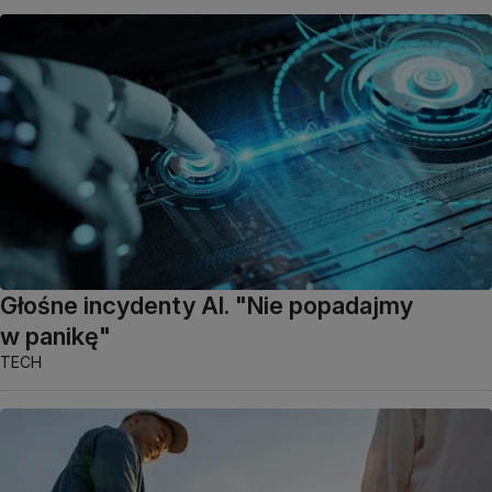
Głośne incydenty AI. "Nie popadajmy
w panikę"
TECH