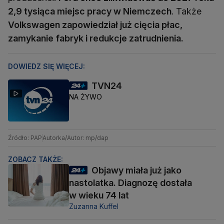
2,9 tysiąca miejsc pracy w Niemczech
. Także
Volkswagen zapowiedział już cięcia płac,
zamykanie fabryk i redukcje zatrudnienia.
DOWIEDZ SIĘ WIĘCEJ:
TVN24
NA ŻYWO
Źródło: PAP
Autorka/Autor: mp/dap
ZOBACZ TAKŻE:
Objawy miała już jako
nastolatka. Diagnozę dostała
w wieku 74 lat
Zuzanna Kuffel