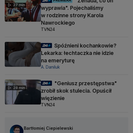
"Żenada, co on
PREMIERA
27 min
wyprawia". Pojechaliśmy
w rodzinne strony Karola
Nawrockiego
TVN24
Spóźnieni kochankowie?
Lekarka: łechtaczka nie idzie
na emeryturę
A. Daniluk
"Geniusz przestępstwa"
28 min
zrobił skok stulecia. Opuścił
więzienie
TVN24
Bartłomiej Ciepielewski