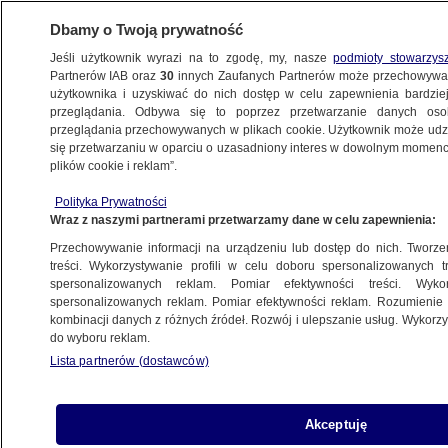
Dbamy o Twoją prywatność
Jeśli użytkownik wyrazi na to zgodę, my, nasze
podmioty stowarzys
Partnerów IAB oraz
30
innych Zaufanych Partnerów może przechowywa
BIZNES
użytkownika i uzyskiwać do nich dostęp w celu zapewnienia bardzi
przeglądania. Odbywa się to poprzez przetwarzanie danych os
przeglądania przechowywanych w plikach cookie. Użytkownik może udzie
MOTO
się przetwarzaniu w oparciu o uzasadniony interes w dowolnym momencie
plików cookie i reklam”.
Ceny paliw we wtorek. Ile kosztują
Polityka Prywatności
na stacjach?
Wraz z naszymi partnerami przetwarzamy dane w celu zapewnienia:
Przechowywanie informacji na urządzeniu lub dostęp do nich. Tworzeni
Bartłomiej Ciepielewski
treści. Wykorzystywanie profili w celu doboru spersonalizowanych tr
spersonalizowanych reklam. Pomiar efektywności treści. Wyko
11.05.2026, 12:03
spersonalizowanych reklam. Pomiar efektywności reklam. Rozumienie o
kombinacji danych z różnych źródeł. Rozwój i ulepszanie usług. Wykor
do wyboru reklam.
Posłuchaj artykułu
Czyta lektor AI
Lista partnerów (dostawców)
Akceptuję