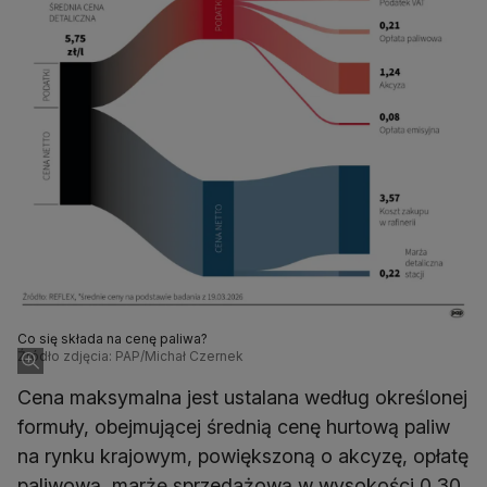
Co się składa na cenę paliwa?
Źródło zdjęcia: PAP/Michał Czernek
Cena maksymalna jest ustalana według określonej
formuły, obejmującej średnią cenę hurtową paliw
na rynku krajowym, powiększoną o akcyzę, opłatę
paliwową, marżę sprzedażową w wysokości 0,30