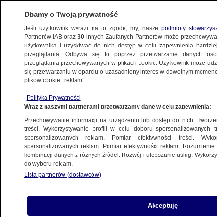
Dbamy o Twoją prywatność
Jeśli użytkownik wyrazi na to zgodę, my, nasze
podmioty stowarzys
Partnerów IAB oraz
30
innych Zaufanych Partnerów może przechowywa
BIZNES
użytkownika i uzyskiwać do nich dostęp w celu zapewnienia bardzi
przeglądania. Odbywa się to poprzez przetwarzanie danych os
przeglądania przechowywanych w plikach cookie. Użytkownik może udzie
MOTO
się przetwarzaniu w oparciu o uzasadniony interes w dowolnym momencie
plików cookie i reklam”.
Benzyna i diesel taniej niż w poniedziałek.
Polityka Prywatności
Tyle zapłacimy za tankowanie
Wraz z naszymi partnerami przetwarzamy dane w celu zapewnienia:
Przechowywanie informacji na urządzeniu lub dostęp do nich. Tworzeni
Paulina Karpińska
treści. Wykorzystywanie profili w celu doboru spersonalizowanych tr
spersonalizowanych reklam. Pomiar efektywności treści. Wyko
2.06.2026, 06:40
spersonalizowanych reklam. Pomiar efektywności reklam. Rozumienie o
kombinacji danych z różnych źródeł. Rozwój i ulepszanie usług. Wykor
do wyboru reklam.
Posłuchaj artykułu
Czyta lektor AI
Lista partnerów (dostawców)
Akceptuję