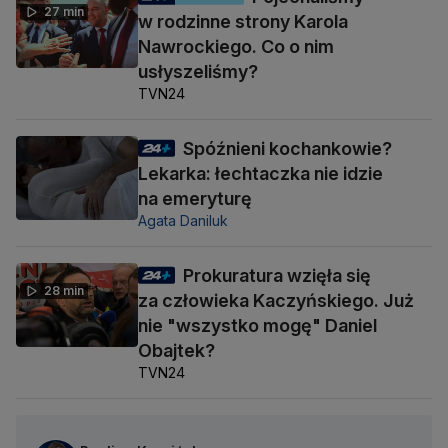
27 min
w rodzinne strony Karola
Nawrockiego. Co o nim
usłyszeliśmy?
TVN24
Spóźnieni kochankowie?
Lekarka: łechtaczka nie idzie
na emeryturę
Agata Daniluk
Prokuratura wzięła się
28 min
za człowieka Kaczyńskiego. Już
nie "wszystko mogę" Daniel
Obajtek?
TVN24