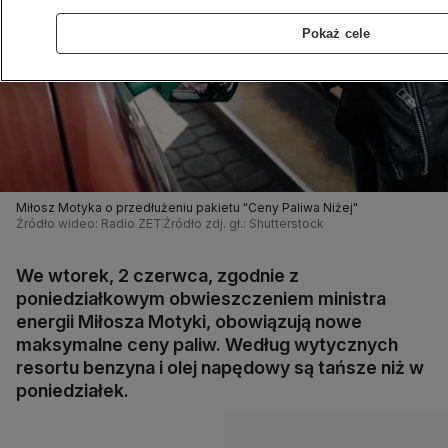
Pokaż cele
Miłosz Motyka o przedłużeniu pakietu "Ceny Paliwa Niżej"
Źródło wideo: Radio ZET
Źródło zdj. gł.: Shutterstock
We wtorek, 2 czerwca, zgodnie z
poniedziałkowym obwieszczeniem ministra
energii Miłosza Motyki, obowiązują nowe
maksymalne ceny paliw. Według wytycznych
resortu benzyna i olej napędowy są tańsze niż w
poniedziałek.