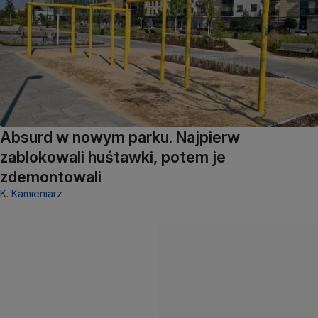
Absurd w nowym parku. Najpierw
zablokowali huśtawki, potem je
zdemontowali
K. Kamieniarz