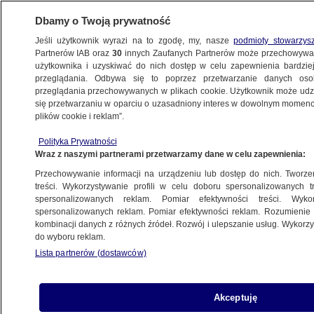
Dbamy o Twoją prywatność
Jeśli użytkownik wyrazi na to zgodę, my, nasze
podmioty stowarzys
Partnerów IAB oraz
30
innych Zaufanych Partnerów może przechowywa
użytkownika i uzyskiwać do nich dostęp w celu zapewnienia bardzi
przeglądania. Odbywa się to poprzez przetwarzanie danych os
przeglądania przechowywanych w plikach cookie. Użytkownik może udzie
BIAŁYSTOK
się przetwarzaniu w oparciu o uzasadniony interes w dowolnym momencie
plików cookie i reklam”.
Wyjątkowy koncert dla mam. Zagrali
Polityka Prywatności
i zaśpiewali przed kliniką dziecięcej
Wraz z naszymi partnerami przetwarzamy dane w celu zapewnienia:
onkologii
Przechowywanie informacji na urządzeniu lub dostęp do nich. Tworzeni
treści. Wykorzystywanie profili w celu doboru spersonalizowanych tr
26.05.2021, 14:50
spersonalizowanych reklam. Pomiar efektywności treści. Wyko
spersonalizowanych reklam. Pomiar efektywności reklam. Rozumienie o
kombinacji danych z różnych źródeł. Rozwój i ulepszanie usług. Wykor
Udostępnij
do wyboru reklam.
Lista partnerów (dostawców)
Akceptuję