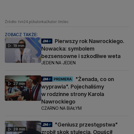
Źródło: tvn24.pl
Autorka/Autor: tm/ec
ZOBACZ TAKŻE:
Pierwszy rok Nawrockiego.
19 min
Nowacka: symbolem
bezsensowne i szkodliwe weta
JEDEN NA JEDEN
"Żenada, co on
PREMIERA
27 min
wyprawia". Pojechaliśmy
w rodzinne strony Karola
Nawrockiego
CZARNO NA BIAŁYM
"Geniusz przestępstwa"
28 min
zrobił skok stulecia. Opuścił