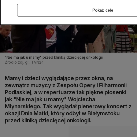
Pokaż cele
"Nie ma jak u mamy" przed kliniką dziecięcej onkologii
Źródło zdj. gł.: TVN24
Mamy i dzieci wyglądające przez okna, na
zewnątrz muzycy z Zespołu Opery i Filharmonii
Podlaskiej, a w repertuarze tak piękne piosenki
jak "Nie ma jak u mamy" Wojciecha
Młynarskiego. Tak wyglądał plenerowy koncert z
okazji Dnia Matki, który odbył w Białymstoku
przed kliniką dziecięcej onkologii.