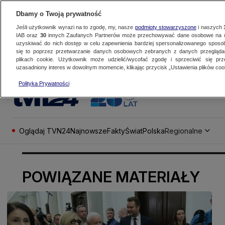
Dbamy o Twoją prywatność
Jeśli użytkownik wyrazi na to zgodę, my, nasze
podmioty stowarzyszone
i naszych
IAB oraz
30
innych Zaufanych Partnerów może przechowywać dane osobowe na ur
uzyskiwać do nich dostęp w celu zapewnienia bardziej spersonalizowanego sposo
się to poprzez przetwarzanie danych osobowych zebranych z danych przegląd
plikach cookie. Użytkownik może udzielić/wycofać zgodę i sprzeciwić się pr
uzasadniony interes w dowolnym momencie, klikając przycisk „Ustawienia plików cook
Polityka Prywatności
Oglądaj TVN24
Najnowsze
Fakty
Świat
Polska
Regionalne
POWIĄZANE MATERIAŁY