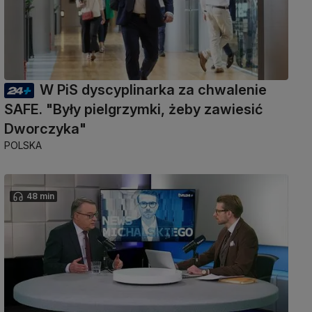
W PiS dyscyplinarka za chwalenie
SAFE. "Były pielgrzymki, żeby zawiesić
Dworczyka"
POLSKA
48 min