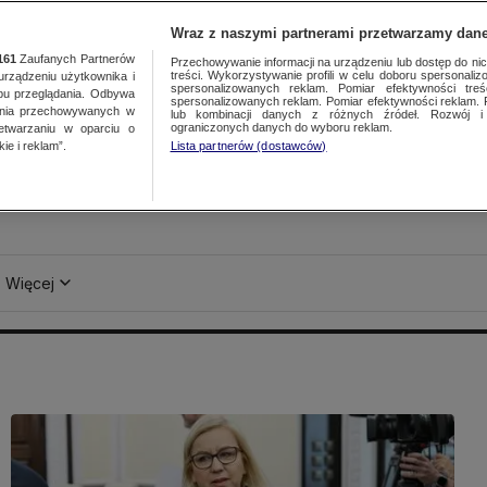
Wraz z naszymi partnerami przetwarzamy dane
161
Zaufanych Partnerów
Przechowywanie informacji na urządzeniu lub dostęp do nich.
treści. Wykorzystywanie profili w celu doboru spersonalizo
ządzeniu użytkownika i
spersonalizowanych reklam. Pomiar efektywności treś
bu przeglądania. Odbywa
spersonalizowanych reklam. Pomiar efektywności reklam. 
ania przechowywanych w
lub kombinacji danych z różnych źródeł. Rozwój i 
ograniczonych danych do wyboru reklam.
zetwarzaniu w oparciu o
ie i reklam”.
Lista partnerów (dostawców)
Więcej