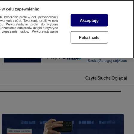
 w celu zapewnienia:
 Tworzenie profili w celu personalizacji
Akceptuję
wanych treści. Tworzenie profili w celu
ci. Wykorzystanie profili do wyboru
Rozumienie odbiorców dzięki statystyce
ulepszanie usług. Wykorzystywanie
Pokaż cele
SUBSKRYBUJ
Przejdź do
Szukaj
Zaloguj się
Menu
Czytaj
Słuchaj
Oglądaj