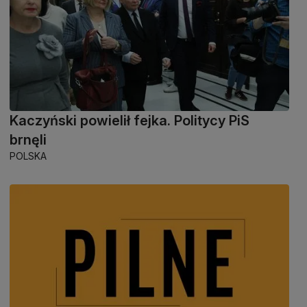
Kaczyński powielił fejka. Politycy PiS
brnęli
POLSKA