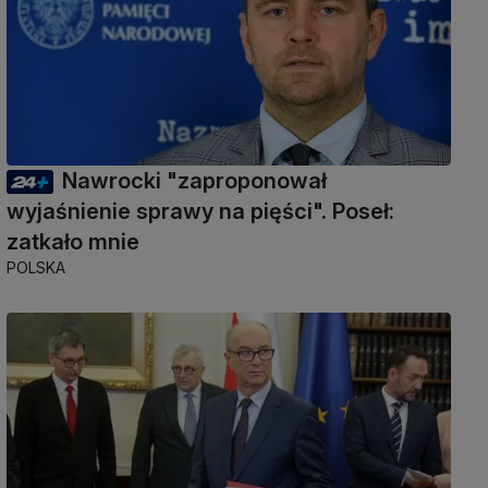
Nawrocki "zaproponował
wyjaśnienie sprawy na pięści". Poseł:
zatkało mnie
POLSKA