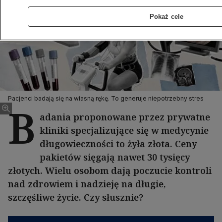
Pokaż cele
Pacjenci badają się na własną rękę. To generuje niepotrzebny stres
B
adania proponowane przez prywatne
kliniki specjalizujące się w medycynie
długowieczności to żyła złota. Ceny
pakietów sięgają nawet 30 tysięcy
złotych. Wielu osobom dają poczucie kontroli
nad zdrowiem i nadzieję na długie,
szczęśliwe życie. Czy słusznie?