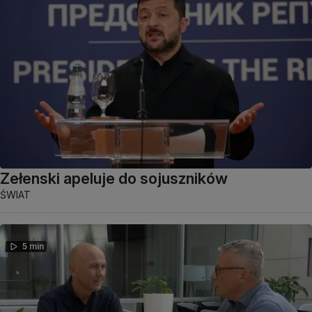
Zełenski apeluje do sojuszników
ŚWIAT
5 min