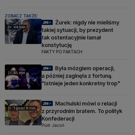
ZOBACZ TAKŻE:
Żurek: nigdy nie mieliśmy
44 min
takiej sytuacji, by prezydent
tak ostentacyjnie łamał
konstytucję
FAKTY PO FAKTACH
Była mózgiem operacji,
45 min
a później zaginęła z fortuną.
"Istnieje jeden konkretny trop"
Machulski mówi o relacji
1 godz 6 min
z przyrodnim bratem. To polityk
Konfederacji
Piotr Jacoń