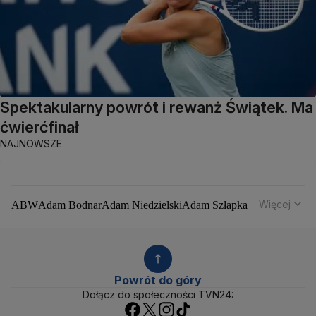
Spektakularny powrót i rewanż Świątek. Ma
ćwierćfinał
NAJNOWSZE
Więcej
ABW
Adam Bodnar
Adam Niedzielski
Adam Szłapka
Administracja Donalda Trumpa
Agencja Bezpieczeństwa Wewnętrznego
Agrounia
Alaksandr Łukaszenka
Aleksander Kwaśniewski
Aleksandra Dulkiewicz
Alert RCB
Powrót do góry
Ambasada USA w Polsce
Andrzej Duda
Białoruś
Dołącz do społeczności TVN24:
Bitcoin
Biuro Bezpieczeństwa Narodowego