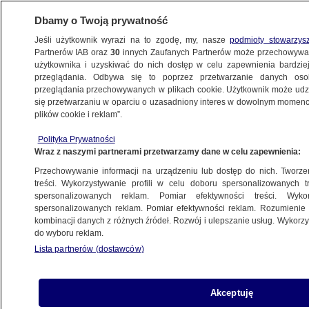
Dbamy o Twoją prywatność
Jeśli użytkownik wyrazi na to zgodę, my, nasze
podmioty stowarzys
Partnerów IAB oraz
30
innych Zaufanych Partnerów może przechowywa
ZDROWIE
użytkownika i uzyskiwać do nich dostęp w celu zapewnienia bardzi
przeglądania. Odbywa się to poprzez przetwarzanie danych os
przeglądania przechowywanych w plikach cookie. Użytkownik może udzie
się przetwarzaniu w oparciu o uzasadniony interes w dowolnym momencie
ZDROWIE
plików cookie i reklam”.
"Wybadać" długowieczność. Co jest
stratą czasu, a co warto zrobić?
Polityka Prywatności
Wraz z naszymi partnerami przetwarzamy dane w celu zapewnienia:
Przechowywanie informacji na urządzeniu lub dostęp do nich. Tworzeni
Zuzanna Kuffel
treści. Wykorzystywanie profili w celu doboru spersonalizowanych tr
24.06.2026, 13:49
spersonalizowanych reklam. Pomiar efektywności treści. Wyko
spersonalizowanych reklam. Pomiar efektywności reklam. Rozumienie o
kombinacji danych z różnych źródeł. Rozwój i ulepszanie usług. Wykor
Posłuchaj artykułu
do wyboru reklam.
Czyta lektor AI
Lista partnerów (dostawców)
Akceptuję