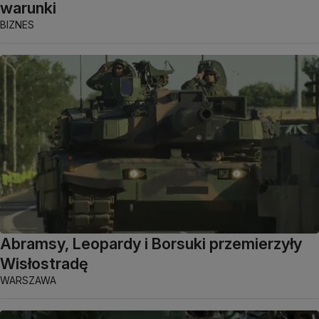
warunki
BIZNES
Abramsy, Leopardy i Borsuki przemierzyły
Wisłostradę
WARSZAWA