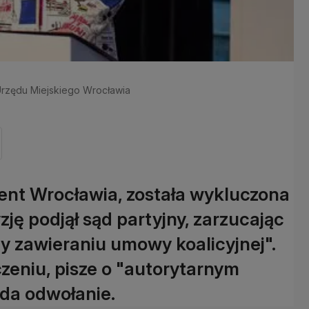
 Urzędu Miejskiego Wrocławia
nt Wrocławia, została wykluczona
ję podjął sąd partyjny, zarzucając
rzy zawieraniu umowy koalicyjnej".
eniu, pisze o "autorytarnym
da odwołanie.