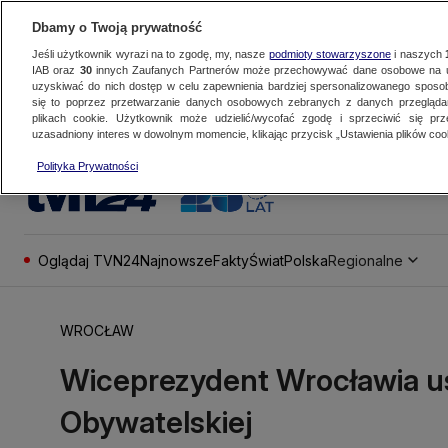
Dbamy o Twoją prywatność
Jeśli użytkownik wyrazi na to zgodę, my, nasze
podmioty stowarzyszone
i naszych
IAB oraz
30
innych Zaufanych Partnerów może przechowywać dane osobowe na ur
uzyskiwać do nich dostęp w celu zapewnienia bardziej spersonalizowanego sposo
się to poprzez przetwarzanie danych osobowych zebranych z danych przegląd
plikach cookie. Użytkownik może udzielić/wycofać zgodę i sprzeciwić się pr
uzasadniony interes w dowolnym momencie, klikając przycisk „Ustawienia plików cook
Polityka Prywatności
Oglądaj TVN24
Najnowsze
Fakty
Świat
Polska
Regionalne
WROCŁAW
Wiceprezydent Wrocławia us
Obywatelskiej