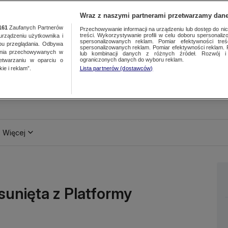
Wraz z naszymi partnerami przetwarzamy dane
161
Zaufanych Partnerów
Przechowywanie informacji na urządzeniu lub dostęp do nich.
treści. Wykorzystywanie profili w celu doboru spersonalizo
ządzeniu użytkownika i
spersonalizowanych reklam. Pomiar efektywności treś
bu przeglądania. Odbywa
spersonalizowanych reklam. Pomiar efektywności reklam. 
ania przechowywanych w
lub kombinacji danych z różnych źródeł. Rozwój i 
ograniczonych danych do wyboru reklam.
zetwarzaniu w oparciu o
ie i reklam”.
Lista partnerów (dostawców)
Więcej
unięta z Platformy