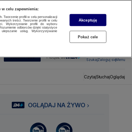
 w celu zapewnienia:
 Tworzenie profili w celu personalizacji
Akceptuję
wanych treści. Tworzenie profili w celu
ci. Wykorzystanie profili do wyboru
Rozumienie odbiorców dzięki statystyce
ulepszanie usług. Wykorzystywanie
Pokaż cele
SUBSKRYBUJ
Przejdź do
Szukaj
Zaloguj się
Menu
Czytaj
Słuchaj
Oglądaj
OGLĄDAJ NA ŻYWO