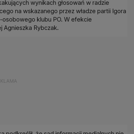
kakujących wynikach głosowań w radzie
cego na wskazanego przez władze partii Igora
23-osobowego klubu PO. W efekcie
ej Agnieszka Rybczak.
podkreślił, że sąd informacji medialnych nie