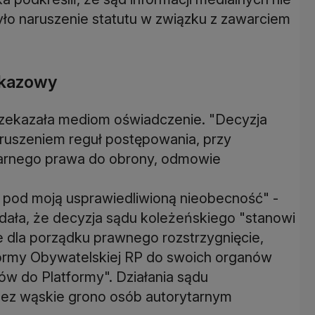
ło naruszenie statutu w związku z zawarciem
okazowy
rzekazała mediom oświadczenie. "Decyzja
ruszeniem reguł postępowania, przy
arnego prawa do obrony, odmowie
od moją usprawiedliwioną nieobecność" -
odała, że decyzja sądu koleżeńskiego "stanowi
e dla porządku prawnego rozstrzygnięcie,
ormy Obywatelskiej RP do swoich organów
ców do Platformy". Działania sądu
zez wąskie grono osób autorytarnym