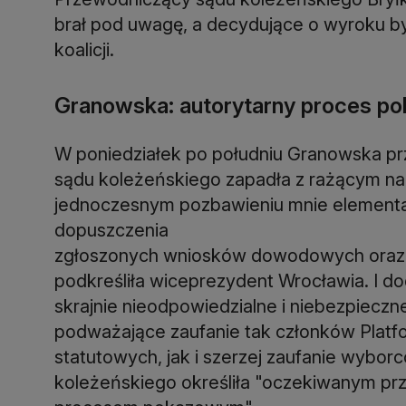
brał pod uwagę, a decydujące o wyroku by
koalicji.
Granowska: autorytarny proces p
W poniedziałek po południu Granowska p
sądu koleżeńskiego zapadła z rażącym na
jednoczesnym pozbawieniu mnie element
dopuszczenia
zgłoszonych wniosków dowodowych oraz p
podkreśliła wiceprezydent Wrocławia. I d
skrajnie nieodpowiedzialne i niebezpieczn
podważające zaufanie tak członków Platf
statutowych, jak i szerzej zaufanie wybor
koleżeńskiego określiła "oczekiwanym pr