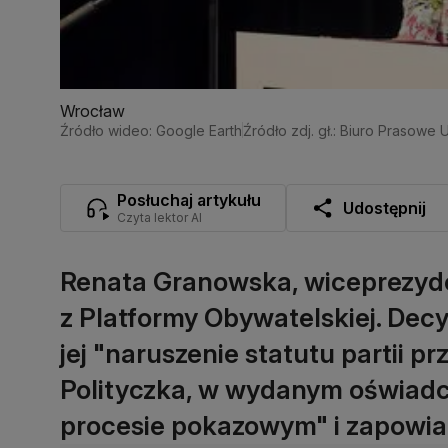
Wrocław
Źródło wideo: Google Earth
Źródło zdj. gł.: Biuro Prasowe
Posłuchaj artykułu
Udostępnij
Czyta lektor AI
Renata Granowska, wiceprezyde
z Platformy Obywatelskiej. Decyz
jej "naruszenie statutu partii p
Polityczka, w wydanym oświadcz
procesie pokazowym" i zapowia