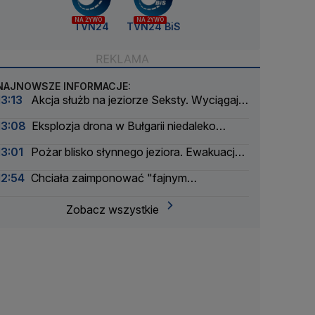
NA ŻYWO
NA ŻYWO
TVN24
TVN24 BiS
NAJNOWSZE INFORMACJE:
13:13
Akcja służb na jeziorze Seksty. Wyciągają
zatopione łodzie
13:08
Eksplozja drona w Bułgarii niedaleko
tłoczni gazu
13:01
Pożar blisko słynnego jeziora. Ewakuacja
kilkuset turystów
12:54
Chciała zaimponować "fajnym
chłopakom". Okazało się, że są policjantami
Zobacz wszystkie