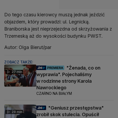
Do tego czasu kierowcy muszą jednak jeździć
objazdem, który prowadzi: ul. Legnicką.
Braniborska jest nieprzejezdna od skrzyżowania z
Trzemeską aż do wysokości budynku PWST.
Autor: Olga Bierut/par
ZOBACZ TAKŻE:
"Żenada, co on
PREMIERA
27 min
wyprawia". Pojechaliśmy
w rodzinne strony Karola
Nawrockiego
CZARNO NA BIAŁYM
"Geniusz przestępstwa"
28 min
zrobił skok stulecia. Opuścił