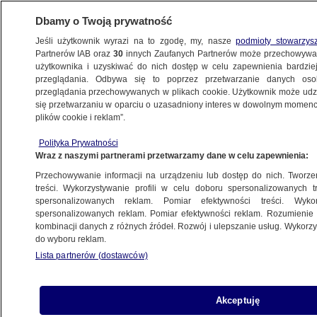
Dbamy o Twoją prywatność
Jeśli użytkownik wyrazi na to zgodę, my, nasze
podmioty stowarzys
Partnerów IAB oraz
30
innych Zaufanych Partnerów może przechowywa
użytkownika i uzyskiwać do nich dostęp w celu zapewnienia bardzi
przeglądania. Odbywa się to poprzez przetwarzanie danych os
przeglądania przechowywanych w plikach cookie. Użytkownik może udzie
WROCŁAW
się przetwarzaniu w oparciu o uzasadniony interes w dowolnym momencie
plików cookie i reklam”.
MPWiK: w środę otworzymy Braniborską
Polityka Prywatności
Wraz z naszymi partnerami przetwarzamy dane w celu zapewnienia:
22.05.2012, 16:15
Przechowywanie informacji na urządzeniu lub dostęp do nich. Tworzeni
treści. Wykorzystywanie profili w celu doboru spersonalizowanych tr
Udostępnij
spersonalizowanych reklam. Pomiar efektywności treści. Wyko
spersonalizowanych reklam. Pomiar efektywności reklam. Rozumienie o
kombinacji danych z różnych źródeł. Rozwój i ulepszanie usług. Wykor
W środę wieczorem wodociągowcy mają
do wyboru reklam.
zakończyć prace na ul. Braniborskiej, gdzie w
Lista partnerów (dostawców)
poniedziałek doszło do poważnej awarii.
Akceptuję