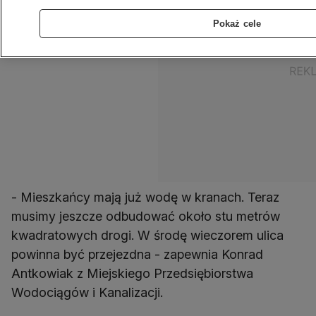
Pokaż cele
- Mieszkańcy mają już wodę w kranach. Teraz
musimy jeszcze odbudować około stu metrów
kwadratowych drogi. W środę wieczorem ulica
powinna być przejezdna - zapewnia Konrad
Antkowiak z Miejskiego Przedsiębiorstwa
Wodociągów i Kanalizacji.