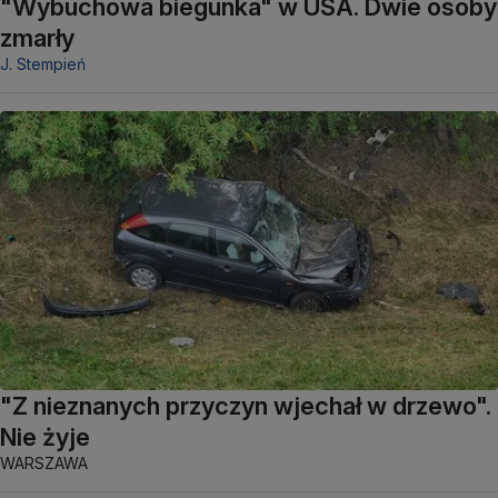
"Wybuchowa biegunka" w USA. Dwie osoby
zmarły
J. Stempień
"Z nieznanych przyczyn wjechał w drzewo".
Nie żyje
WARSZAWA