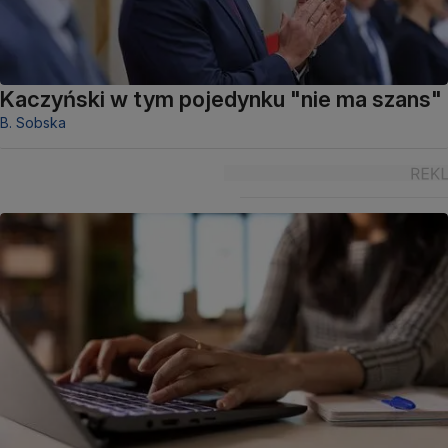
Kaczyński w tym pojedynku "nie ma szans"
B. Sobska