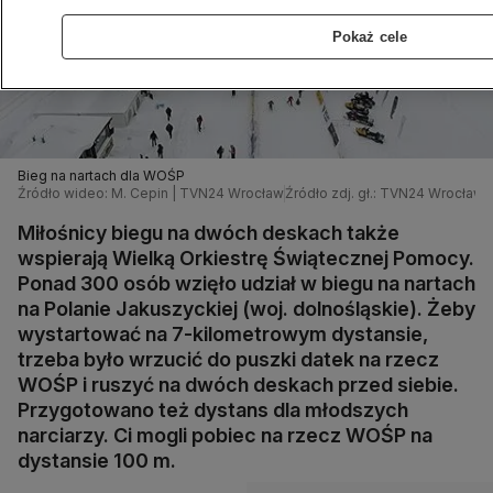
Pokaż cele
Bieg na nartach dla WOŚP
Źródło wideo: M. Cepin | TVN24 Wrocław
Źródło zdj. gł.: TVN24 Wrocław
Miłośnicy biegu na dwóch deskach także
wspierają Wielką Orkiestrę Świątecznej Pomocy.
Ponad 300 osób wzięło udział w biegu na nartach
na Polanie Jakuszyckiej (woj. dolnośląskie). Żeby
wystartować na 7-kilometrowym dystansie,
trzeba było wrzucić do puszki datek na rzecz
WOŚP i ruszyć na dwóch deskach przed siebie.
Przygotowano też dystans dla młodszych
narciarzy. Ci mogli pobiec na rzecz WOŚP na
dystansie 100 m.