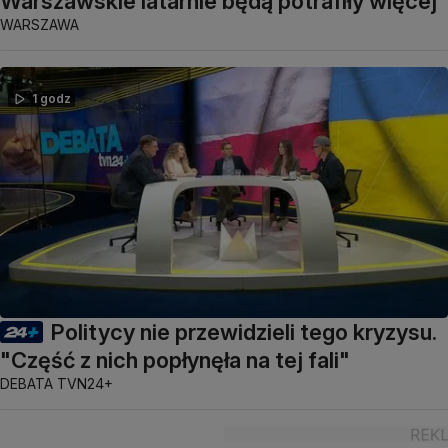
Warszawskie latarnie będą potrafiły więcej
WARSZAWA
1 godz
Politycy nie przewidzieli tego kryzysu.
"Część z nich popłynęła na tej fali"
DEBATA TVN24+