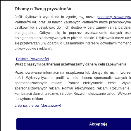
Dbamy o Twoją prywatność
Jeśli użytkownik wyrazi na to zgodę, my, nasze
podmioty stowarzys
Partnerów IAB oraz
30
innych Zaufanych Partnerów może przechowywa
użytkownika i uzyskiwać do nich dostęp w celu zapewnienia bardzi
przeglądania. Odbywa się to poprzez przetwarzanie danych os
przeglądania przechowywanych w plikach cookie. Użytkownik może udzie
WROCŁAW
się przetwarzaniu w oparciu o uzasadniony interes w dowolnym momencie
plików cookie i reklam”.
Na nartach pobiegli dla WOŚP. "7 km to dla
Polityka Prywatności
nich nic"
Wraz z naszymi partnerami przetwarzamy dane w celu zapewnienia:
Przechowywanie informacji na urządzeniu lub dostęp do nich. Tworzeni
15.01.2017, 13:30
treści. Wykorzystywanie profili w celu doboru spersonalizowanych tr
spersonalizowanych reklam. Pomiar efektywności treści. Wyko
spersonalizowanych reklam. Pomiar efektywności reklam. Rozumienie o
Udostępnij
kombinacji danych z różnych źródeł. Rozwój i ulepszanie usług. Wykor
do wyboru reklam.
Lista partnerów (dostawców)
Akceptuję