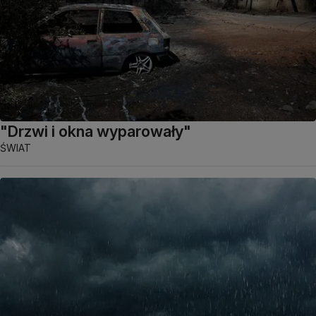
"Drzwi i okna wyparowały"
ŚWIAT