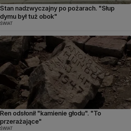
Stan nadzwyczajny po pożarach. "Słup
dymu był tuż obok"
ŚWIAT
Ren odsłonił "kamienie głodu". "To
przerażające"
ŚWIAT