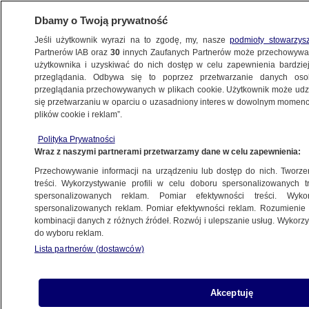
Dbamy o Twoją prywatność
Jeśli użytkownik wyrazi na to zgodę, my, nasze
podmioty stowarzys
Partnerów IAB oraz
30
innych Zaufanych Partnerów może przechowywa
METEO
użytkownika i uzyskiwać do nich dostęp w celu zapewnienia bardzi
przeglądania. Odbywa się to poprzez przetwarzanie danych os
przeglądania przechowywanych w plikach cookie. Użytkownik może udzie
ŚWIAT
się przetwarzaniu w oparciu o uzasadniony interes w dowolnym momencie
plików cookie i reklam”.
"Niektóre miejsca zniknęły". Wybuchają
Polityka Prywatności
kolejne pożary
Wraz z naszymi partnerami przetwarzamy dane w celu zapewnienia:
Przechowywanie informacji na urządzeniu lub dostęp do nich. Tworzeni
2.03.2024, 07:56
treści. Wykorzystywanie profili w celu doboru spersonalizowanych tr
spersonalizowanych reklam. Pomiar efektywności treści. Wyko
spersonalizowanych reklam. Pomiar efektywności reklam. Rozumienie o
Udostępnij
kombinacji danych z różnych źródeł. Rozwój i ulepszanie usług. Wykor
do wyboru reklam.
W Teksasie szaleje największy pożar w historii
Lista partnerów (dostawców)
tego stanu. Zginęły co najmniej dwie osoby,
zniszczone zostały setki budynków. Pożar
zdewastował hodowle bydła. Władze
Akceptuję
ostrzegają, że w weekend na skutek silnego