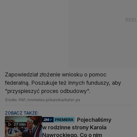
Zapowiedział złożenie wniosku o pomoc
federalną. Poszukuje też innych funduszy, aby
"przyspieszyć proces odbudowy".
Źródło: PAP, tvnmeteo.pl
Autorka/Autor: ps
ZOBACZ TAKŻE:
Pojechaliśmy
PREMIERA
27 min
w rodzinne strony Karola
Nawrockiego. Co o nim