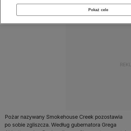
wiatru płomienie mogą jeszcze bardziej się
Pokaż cele
rozprzestrzenić.
Pożar nazywany Smokehouse Creek pozostawia
po sobie zgliszcza. Według gubernatora Grega