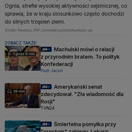
Ognia, strefie wysokiej aktywności sejsmicznej, co
sprawia, że w kraju stosunkowo często dochodzi
do silnych trzęsień ziemi.
Źródło: Reuters, PAP, tvnmeteo.pl
Autorka/Autor: ps
ZOBACZ TAKŻE:
Machulski mówi o relacji
1 godz 6 min
z przyrodnim bratem. To polityk
Konfederacji
Piotr Jacoń
Amerykański senat
38 min
zdecydował. "Zła wiadomość dla
Rosji"
TVN24
Śmiertelna pomyłka przy
"prostym" zabiegu. Lekarz: