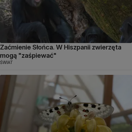
Zaćmienie Słońca. W Hiszpanii zwierzęta
mogą "zaśpiewać"
ŚWIAT