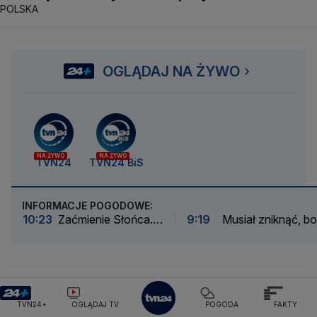
POLSKA
OGLĄDAJ NA ŻYWO
NA ŻYWO
NA ŻYWO
TVN24
TVN24 BiS
INFORMACJE POGODOWE:
10:23
Zaćmienie Słońca.
9:19
Musiał zniknąć, bo
W Hiszpanii zwierzęta
był zbyt piękny. Minął wie
mogą "zaśpiewać"
nim wrócił
Więcej
Pogoda Warszawa
Pogoda Kraków
Pogoda Łódź
Pogoda Wrocław
Pogoda Poznań
Pogoda Gdańsk
TVN24+
OGLĄDAJ TV
POGODA
FAKTY