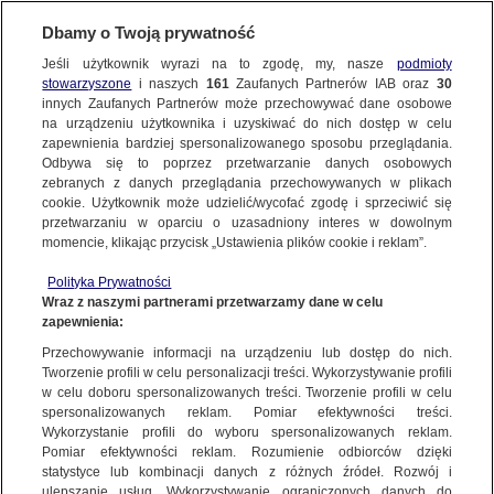
Dbamy o Twoją prywatność
METEO
Jeśli użytkownik wyrazi na to zgodę, my, nasze
podmioty
stowarzyszone
i naszych
161
Zaufanych Partnerów IAB oraz
30
ŚWIAT
innych Zaufanych Partnerów może przechowywać dane osobowe
na urządzeniu użytkownika i uzyskiwać do nich dostęp w celu
Tylko w tej szkole życie straciło 20
zapewnienia bardziej spersonalizowanego sposobu przeglądania.
uczniów. "Chciałam im pomóc,
Odbywa się to poprzez przetwarzanie danych osobowych
zebranych z danych przeglądania przechowywanych w plikach
ale nie mogłam"
cookie. Użytkownik może udzielić/wycofać zgodę i sprzeciwić się
przetwarzaniu w oparciu o uzasadniony interes w dowolnym
23.11.2022, 16:40
momencie, klikając przycisk „Ustawienia plików cookie i reklam”.
Polityka Prywatności
Udostępnij
Wraz z naszymi partnerami przetwarzamy dane w celu
zapewnienia:
Spod gruzów budynków zawalonych po
Przechowywanie informacji na urządzeniu lub dostęp do nich.
Tworzenie profili w celu personalizacji treści. Wykorzystywanie profili
poniedziałkowym trzęsieniu ziemi na Jawie w
w celu doboru spersonalizowanych treści. Tworzenie profili w celu
Indonezji wyciągane są kolejne ciała. Wśród ofiar
spersonalizowanych reklam. Pomiar efektywności treści.
jest wiele dzieci, które były w szkołach, kiedy
Wykorzystanie profili do wyboru spersonalizowanych reklam.
wydarzyła się tragedia. W jednej z podstawówek
Pomiar efektywności reklam. Rozumienie odbiorców dzięki
statystyce lub kombinacji danych z różnych źródeł. Rozwój i
zginęło 20 uczniów. Rodzice nie kryją rozpaczy
ulepszanie usług. Wykorzystywanie ograniczonych danych do