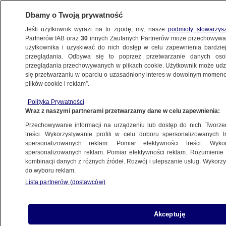
Dbamy o Twoją prywatność
Jeśli użytkownik wyrazi na to zgodę, my, nasze
podmioty stowarzys
Partnerów IAB oraz
30
innych Zaufanych Partnerów może przechowywa
METEO
użytkownika i uzyskiwać do nich dostęp w celu zapewnienia bardzi
przeglądania. Odbywa się to poprzez przetwarzanie danych os
przeglądania przechowywanych w plikach cookie. Użytkownik może udzie
ŚWIAT
się przetwarzaniu w oparciu o uzasadniony interes w dowolnym momencie
plików cookie i reklam”.
Woda odcięła ich od świata. "Coś takiego
Polityka Prywatności
nie zdarzyło się od 10 lat"
Wraz z naszymi partnerami przetwarzamy dane w celu zapewnienia:
Przechowywanie informacji na urządzeniu lub dostęp do nich. Tworzeni
10.06.2023, 14:20
treści. Wykorzystywanie profili w celu doboru spersonalizowanych tr
spersonalizowanych reklam. Pomiar efektywności treści. Wyko
spersonalizowanych reklam. Pomiar efektywności reklam. Rozumienie o
Udostępnij
kombinacji danych z różnych źródeł. Rozwój i ulepszanie usług. Wykor
do wyboru reklam.
Ulewy nawiedziły Kubę, przynosząc ze sobą
Lista partnerów (dostawców)
wezbrania i powodzie. W piątek najtrudniejsza
sytuacja panowała w centralnej i wschodniej
części wyspy, gdzie rzeki wystąpiły z brzegów i
Akceptuję
zalały mosty prowadzące do kilku wiosek. Jak