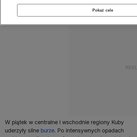
przekazały władze, w powodziach zginęła co
Pokaż cele
najmniej jedna osoba.
W piątek w centralne i wschodnie regiony Kuby
uderzyły silne
burze
. Po intensywnych opadach