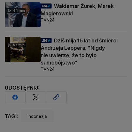
Waldemar Żurek, Marek
44 min
Magierowski
TVN24
Dziś mija 15 lat od śmierci
57 min
Andrzeja Leppera. "Nigdy
nie uwierzę, że to było
samobójstwo"
TVN24
UDOSTĘPNIJ:
TAGI:
Indonezja