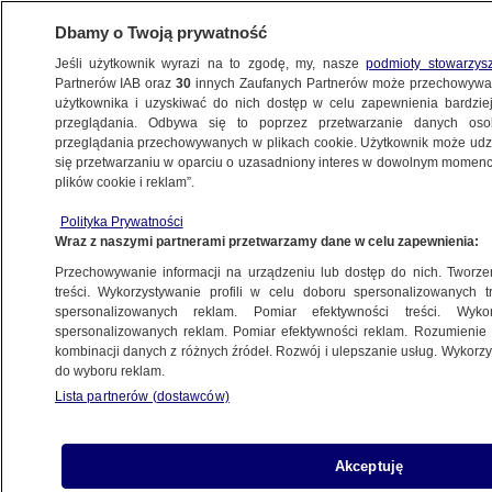
Dbamy o Twoją prywatność
Jeśli użytkownik wyrazi na to zgodę, my, nasze
podmioty stowarzys
Partnerów IAB oraz
30
innych Zaufanych Partnerów może przechowywa
METEO
użytkownika i uzyskiwać do nich dostęp w celu zapewnienia bardzi
przeglądania. Odbywa się to poprzez przetwarzanie danych os
przeglądania przechowywanych w plikach cookie. Użytkownik może udzie
ŚWIAT
się przetwarzaniu w oparciu o uzasadniony interes w dowolnym momencie
plików cookie i reklam”.
Ruszyli na pomoc zwierzętom, ale sami są
Polityka Prywatności
w niebezpieczeństwie
Wraz z naszymi partnerami przetwarzamy dane w celu zapewnienia:
Przechowywanie informacji na urządzeniu lub dostęp do nich. Tworzeni
5.05.2024, 13:12
treści. Wykorzystywanie profili w celu doboru spersonalizowanych tr
spersonalizowanych reklam. Pomiar efektywności treści. Wyko
spersonalizowanych reklam. Pomiar efektywności reklam. Rozumienie o
Udostępnij
kombinacji danych z różnych źródeł. Rozwój i ulepszanie usług. Wykor
do wyboru reklam.
Indonezyjscy wolontariusze niosą pomoc
Lista partnerów (dostawców)
zwierzętom, które pozostały na terenach w
pobliżu wulkanu Ruang. Po erupcji konieczna była
ewakuacja tysięcy ludzi, którzy nie zawsze mieli
Akceptuję
możliwość zabrać ze sobą czworonożnych