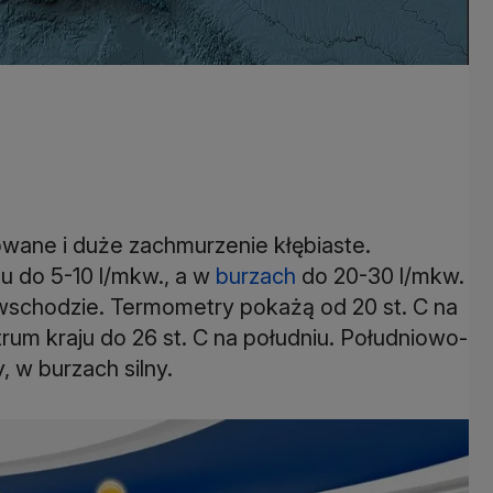
owane i duże zachmurzenie kłębiaste.
 do 5-10 l/mkw., a w
burzach
do 20-30 l/mkw.
wschodzie. Termometry pokażą od 20 st. C na
um kraju do 26 st. C na południu. Południowo-
 w burzach silny.