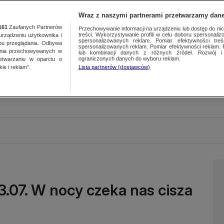
Wraz z naszymi partnerami przetwarzamy dane
161
Zaufanych Partnerów
Przechowywanie informacji na urządzeniu lub dostęp do nich.
treści. Wykorzystywanie profili w celu doboru spersonalizo
ządzeniu użytkownika i
spersonalizowanych reklam. Pomiar efektywności treś
bu przeglądania. Odbywa
spersonalizowanych reklam. Pomiar efektywności reklam. 
ania przechowywanych w
lub kombinacji danych z różnych źródeł. Rozwój i 
ograniczonych danych do wyboru reklam.
zetwarzaniu w oparciu o
ie i reklam”.
Lista partnerów (dostawców)
13.07. W nocy czeka nas cisza