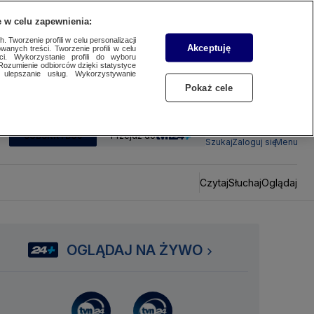
 w celu zapewnienia:
 Tworzenie profili w celu personalizacji
Akceptuję
wanych treści. Tworzenie profili w celu
ci. Wykorzystanie profili do wyboru
Rozumienie odbiorców dzięki statystyce
ulepszanie usług. Wykorzystywanie
Pokaż cele
SUBSKRYBUJ
Przejdź do
Szukaj
Zaloguj się
Menu
Czytaj
Słuchaj
Oglądaj
OGLĄDAJ NA ŻYWO