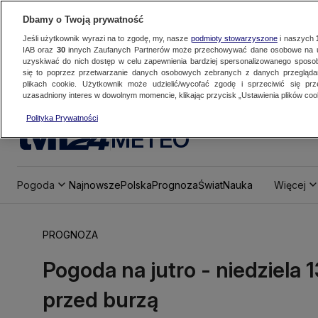
Dbamy o Twoją prywatność
Jeśli użytkownik wyrazi na to zgodę, my, nasze
podmioty stowarzyszone
i naszych
IAB oraz
30
innych Zaufanych Partnerów może przechowywać dane osobowe na ur
uzyskiwać do nich dostęp w celu zapewnienia bardziej spersonalizowanego sposo
się to poprzez przetwarzanie danych osobowych zebranych z danych przegląd
plikach cookie. Użytkownik może udzielić/wycofać zgodę i sprzeciwić się pr
uzasadniony interes w dowolnym momencie, klikając przycisk „Ustawienia plików cook
Polityka Prywatności
METEO
Pogoda
Najnowsze
Polska
Prognoza
Świat
Nauka
Więcej
PROGNOZA
Pogoda na jutro - niedziela 
przed burzą