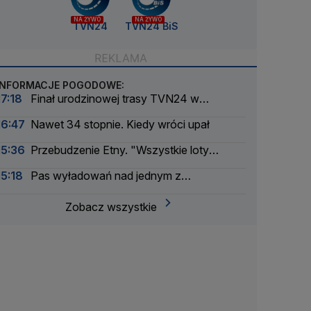
NA ŻYWO
NA ŻYWO
TVN24
TVN24 BiS
INFORMACJE POGODOWE:
17:18
Finał urodzinowej trasy TVN24 w
Warszawie. Jaka będzie pogoda
16:47
Nawet 34 stopnie. Kiedy wróci upał
15:36
Przebudzenie Etny. "Wszystkie loty
zostały odwołane"
15:18
Pas wyładowań nad jednym z
województw
Zobacz wszystkie