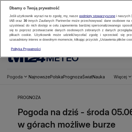
Dbamy o Twoją prywatność
Jeśli użytkownik wyrazi na to zgodę, my, nasze
podmioty stowarzyszone
i naszych
IAB oraz
30
innych Zaufanych Partnerów może przechowywać dane osobowe na ur
uzyskiwać do nich dostęp w celu zapewnienia bardziej spersonalizowanego sposo
się to poprzez przetwarzanie danych osobowych zebranych z danych przegląd
plikach cookie. Użytkownik może udzielić/wycofać zgodę i sprzeciwić się pr
uzasadniony interes w dowolnym momencie, klikając przycisk „Ustawienia plików cook
Polityka Prywatności
METEO
Pogoda
Najnowsze
Polska
Prognoza
Świat
Nauka
Więcej
PROGNOZA
Pogoda na dziś - środa 05.0
w górach możliwe burze