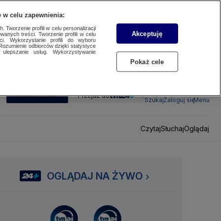
 w celu zapewnienia:
 Tworzenie profili w celu personalizacji
Akceptuję
wanych treści. Tworzenie profili w celu
ci. Wykorzystanie profili do wyboru
Rozumienie odbiorców dzięki statystyce
ulepszanie usług. Wykorzystywanie
Pokaż cele
SUBSKRYBUJ
Przejdź do
Szukaj
Zaloguj się
Menu
Czytaj
Słuchaj
Oglądaj
OGLĄDAJ NA ŻYWO