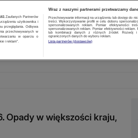
Wraz z naszymi partnerami przetwarzamy dane
161
Zaufanych Partnerów
Przechowywanie informacji na urządzeniu lub dostęp do nich.
treści. Wykorzystywanie profili w celu doboru spersonalizo
ządzeniu użytkownika i
spersonalizowanych reklam. Pomiar efektywności treś
bu przeglądania. Odbywa
spersonalizowanych reklam. Pomiar efektywności reklam. 
ania przechowywanych w
lub kombinacji danych z różnych źródeł. Rozwój i 
ograniczonych danych do wyboru reklam.
zetwarzaniu w oparciu o
ie i reklam”.
Lista partnerów (dostawców)
6. Opady w większości kraju,