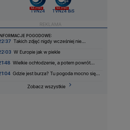
NA ŻYWO
NA ŻYWO
TVN24
TVN24 BiS
INFORMACJE POGODOWE:
22:37
Takich zdjęć nigdy wcześniej nie
wykonano
22:03
W Europie jak w piekle
21:48
Wielkie ochłodzenie, a potem powrót
upału
21:04
Gdzie jest burza? Tu pogoda mocno się
pogorszyła
Zobacz wszystkie