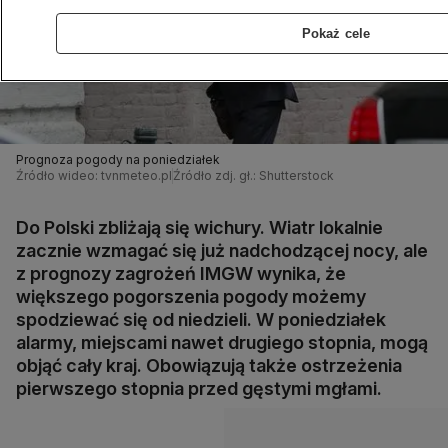
Pokaż cele
Prognoza pogody na poniedziałek
Źródło wideo: tvnmeteo.pl
Źródło zdj. gł.: Shutterstock
Do Polski zbliżają się wichury. Wiatr lokalnie
zacznie wzmagać się już nadchodzącej nocy, ale
z prognozy zagrożeń IMGW wynika, że
większego pogorszenia pogody możemy
spodziewać się od niedzieli. W poniedziałek
alarmy, miejscami nawet drugiego stopnia, mogą
objąć cały kraj. Obowiązują także ostrzeżenia
pierwszego stopnia przed gęstymi mgłami.