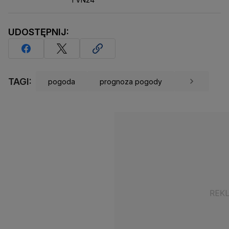
Barbara Socha
UDOSTĘPNIJ:
TAGI:
pogoda
prognoza pogody