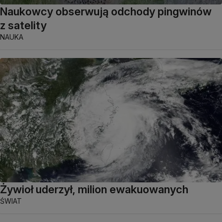
Naukowcy obserwują odchody pingwinów
z satelity
NAUKA
Żywioł uderzył, milion ewakuowanych
ŚWIAT