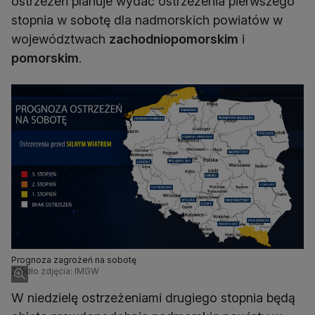
ostrzeżeń planuje wydać ostrzeżenia pierwszego
stopnia w sobotę dla nadmorskich powiatów w
województwach
zachodniopomorskim
i
pomorskim
.
Prognoza zagrożeń na sobotę
Źródło zdjęcia: IMGW
W niedzielę ostrzeżeniami drugiego stopnia będą