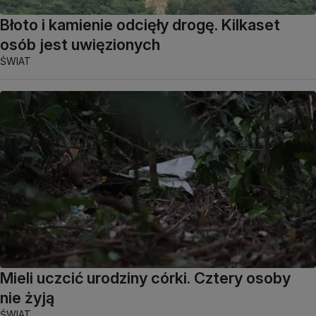
Błoto i kamienie odcięły drogę. Kilkaset
osób jest uwięzionych
ŚWIAT
Mieli uczcić urodziny córki. Cztery osoby
nie żyją
ŚWIAT