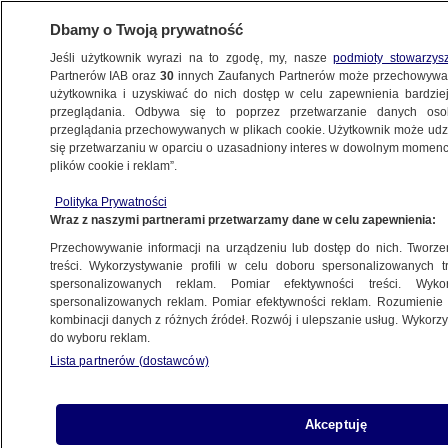
Dbamy o Twoją prywatność
Jeśli użytkownik wyrazi na to zgodę, my, nasze
podmioty stowarzys
Partnerów IAB oraz
30
innych Zaufanych Partnerów może przechowywa
METEO
użytkownika i uzyskiwać do nich dostęp w celu zapewnienia bardzi
przeglądania. Odbywa się to poprzez przetwarzanie danych os
przeglądania przechowywanych w plikach cookie. Użytkownik może udzie
PROGNOZA
się przetwarzaniu w oparciu o uzasadniony interes w dowolnym momencie
plików cookie i reklam”.
Nadciągają wichury. Będą takie dni, kiedy
Polityka Prywatności
alarmy mogą objąć cały kraj
Wraz z naszymi partnerami przetwarzamy dane w celu zapewnienia:
Przechowywanie informacji na urządzeniu lub dostęp do nich. Tworzeni
13.12.2024, 10:55
Aktualizacja:
13.12.2024, 17:12
treści. Wykorzystywanie profili w celu doboru spersonalizowanych tr
spersonalizowanych reklam. Pomiar efektywności treści. Wyko
spersonalizowanych reklam. Pomiar efektywności reklam. Rozumienie o
Udostępnij
kombinacji danych z różnych źródeł. Rozwój i ulepszanie usług. Wykor
do wyboru reklam.
Lista partnerów (dostawców)
Akceptuję