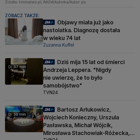
Źródło: tvnmeteo.pl, IMGW
Autorka/Autor: ps
ZOBACZ TAKŻE:
Objawy miała już jako
nastolatka. Diagnozę dostała
w wieku 74 lat
Zuzanna Kuffel
Dziś mija 15 lat od śmierci
57 min
Andrzeja Leppera. "Nigdy
nie uwierzę, że to było
samobójstwo"
TVN24
Bartosz Arłukowicz,
55 min
Wojciech Konieczny, Urszula
Pasławska, Michał Wójcik,
Mirosława Stachowiak-Różecka,
TVN24