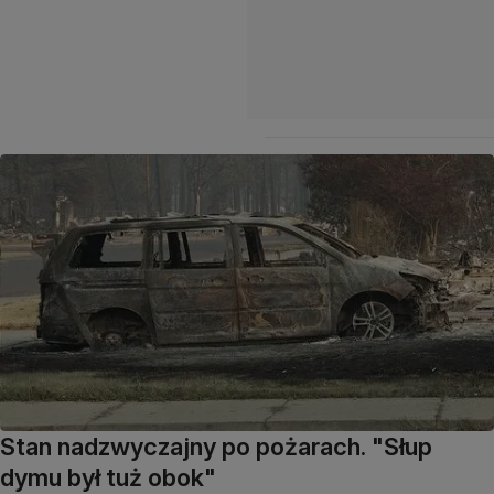
Stan nadzwyczajny po pożarach. "Słup
dymu był tuż obok"