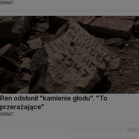
ŚWIAT
Ren odsłonił "kamienie głodu". "To
przerażające"
ŚWIAT