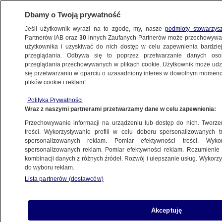
Dbamy o Twoją prywatność
Jeśli użytkownik wyrazi na to zgodę, my, nasze
podmioty stowarzys
Partnerów IAB oraz
30
innych Zaufanych Partnerów może przechowywa
METEO
użytkownika i uzyskiwać do nich dostęp w celu zapewnienia bardzi
przeglądania. Odbywa się to poprzez przetwarzanie danych os
przeglądania przechowywanych w plikach cookie. Użytkownik może udzie
POLSKA
się przetwarzaniu w oparciu o uzasadniony interes w dowolnym momencie
plików cookie i reklam”.
Smog śmiertelnym zagrożeniem,
Polityka Prywatności
zwłaszcza dla najmłodszych. "Co zimę
Wraz z naszymi partnerami przetwarzamy dane w celu zapewnienia:
mamy to samo"
Przechowywanie informacji na urządzeniu lub dostęp do nich. Tworzeni
treści. Wykorzystywanie profili w celu doboru spersonalizowanych tr
2.12.2023, 09:37
spersonalizowanych reklam. Pomiar efektywności treści. Wyko
spersonalizowanych reklam. Pomiar efektywności reklam. Rozumienie o
kombinacji danych z różnych źródeł. Rozwój i ulepszanie usług. Wykor
Udostępnij
do wyboru reklam.
Lista partnerów (dostawców)
Akceptuję