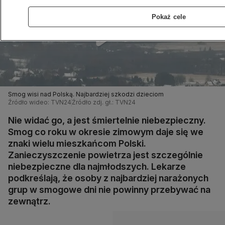
Pokaż cele
Smog wisi nad Polską. Najbardziej szkodzi dzieciom
Źródło wideo: TVN24
Źródło zdj. gł.: TVN24
Nie widać go, a jest śmiertelnie niebezpieczny.
Smog co roku w okresie zimowym daje się we
znaki wielu mieszkańcom Polski.
Zanieczyszczenie powietrza jest szczególnie
niebezpieczne dla najmłodszych. Lekarze
podkreślają, że osoby z najbardziej narażonych
grup w smogowe dni nie powinny przebywać na
zewnątrz.