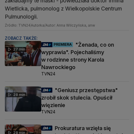
zakładajmy te maski - powiedziała doktor Irmina
Wietlicka, pulmonolog z Wielkopolskie Centrum
Pulmunologii.
Źródło: TVN24
Autorka/Autor: Anna Wilczyńska, anw
ZOBACZ TAKŻE:
"Żenada, co on
PREMIERA
27 min
wyprawia". Pojechaliśmy
w rodzinne strony Karola
Nawrockiego
TVN24
"Geniusz przestępstwa"
28 min
zrobił skok stulecia. Opuścił
więzienie
TVN24
Prokuratura wzięła się
28 min