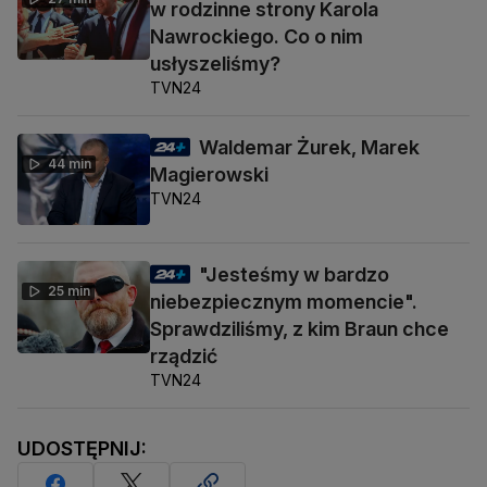
w rodzinne strony Karola
Nawrockiego. Co o nim
usłyszeliśmy?
TVN24
Waldemar Żurek, Marek
44 min
Magierowski
TVN24
"Jesteśmy w bardzo
25 min
niebezpiecznym momencie".
Sprawdziliśmy, z kim Braun chce
rządzić
TVN24
UDOSTĘPNIJ: