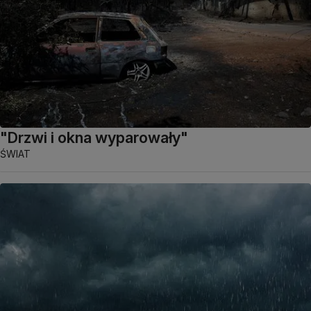
"Drzwi i okna wyparowały"
ŚWIAT