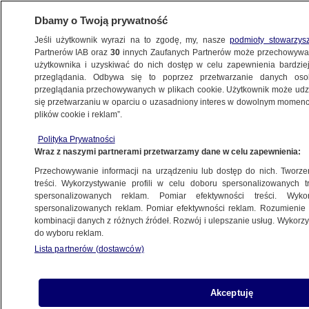
Dbamy o Twoją prywatność
Jeśli użytkownik wyrazi na to zgodę, my, nasze
podmioty stowarzys
Partnerów IAB oraz
30
innych Zaufanych Partnerów może przechowywa
METEO
użytkownika i uzyskiwać do nich dostęp w celu zapewnienia bardzi
przeglądania. Odbywa się to poprzez przetwarzanie danych os
przeglądania przechowywanych w plikach cookie. Użytkownik może udzie
NAJNOWSZE
się przetwarzaniu w oparciu o uzasadniony interes w dowolnym momencie
plików cookie i reklam”.
Wielkie nawałnice przeszły w USA. Ulewy,
Polityka Prywatności
wichury, tornada...
Wraz z naszymi partnerami przetwarzamy dane w celu zapewnienia:
Przechowywanie informacji na urządzeniu lub dostęp do nich. Tworzeni
27.07.2012, 12:13
treści. Wykorzystywanie profili w celu doboru spersonalizowanych tr
spersonalizowanych reklam. Pomiar efektywności treści. Wyko
spersonalizowanych reklam. Pomiar efektywności reklam. Rozumienie o
Udostępnij
kombinacji danych z różnych źródeł. Rozwój i ulepszanie usług. Wykor
do wyboru reklam.
Setki tysięcy osób zostały bez prądu po silnych
Lista partnerów (dostawców)
burzach, jakie w czwartkowy wieczór przeszły w
strefie od Wielkich Równin po północno-
wschodnie stany USA. Silny wiatr zrywał linie
Akceptuję
energetyczne i powalał drzewa, sparaliżował