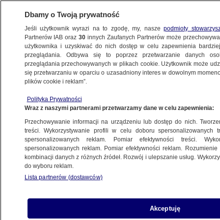
Dbamy o Twoją prywatność
Jeśli użytkownik wyrazi na to zgodę, my, nasze
podmioty stowarzys
Partnerów IAB oraz
30
innych Zaufanych Partnerów może przechowywa
METEO
użytkownika i uzyskiwać do nich dostęp w celu zapewnienia bardzi
przeglądania. Odbywa się to poprzez przetwarzanie danych os
przeglądania przechowywanych w plikach cookie. Użytkownik może udzie
NAJNOWSZE
się przetwarzaniu w oparciu o uzasadniony interes w dowolnym momencie
plików cookie i reklam”.
Ssaki wyróżniają się troską o potomstwo.
Polityka Prywatności
Okazuje się, że nie tylko o swoje
Wraz z naszymi partnerami przetwarzamy dane w celu zapewnienia:
Przechowywanie informacji na urządzeniu lub dostęp do nich. Tworzeni
23.09.2014, 20:20
treści. Wykorzystywanie profili w celu doboru spersonalizowanych tr
spersonalizowanych reklam. Pomiar efektywności treści. Wyko
spersonalizowanych reklam. Pomiar efektywności reklam. Rozumienie o
Udostępnij
kombinacji danych z różnych źródeł. Rozwój i ulepszanie usług. Wykor
do wyboru reklam.
Pies opiekujący się kociakami lub kaczuszkami?
Lista partnerów (dostawców)
Taki widok coraz mniej nas dziwi. Okazuje się, że
nawet łania jest skłonna troszczyć się o cudze
potomstwo. Instynkt macierzyński u niektórych
Akceptuję
gatunków zwierząt, nie tylko ludzi, jest tak duży,