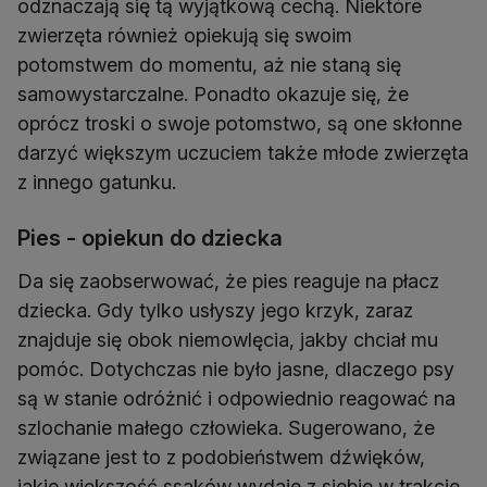
odznaczają się tą wyjątkową cechą. Niektóre
zwierzęta również opiekują się swoim
potomstwem do momentu, aż nie staną się
samowystarczalne. Ponadto okazuje się, że
oprócz troski o swoje potomstwo, są one skłonne
darzyć większym uczuciem także młode zwierzęta
z innego gatunku.
Pies - opiekun do dziecka
Da się zaobserwować, że pies reaguje na płacz
dziecka. Gdy tylko usłyszy jego krzyk, zaraz
znajduje się obok niemowlęcia, jakby chciał mu
pomóc. Dotychczas nie było jasne, dlaczego psy
są w stanie odróżnić i odpowiednio reagować na
szlochanie małego człowieka. Sugerowano, że
związane jest to z podobieństwem dźwięków,
jakie większość ssaków wydaje z siebie w trakcie