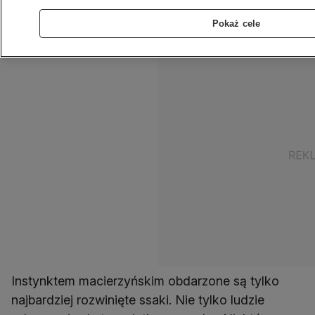
że są one w stanie zaopiekować się także
Pokaż cele
cudzym potomstwem.
Instynktem macierzyńskim obdarzone są tylko
najbardziej rozwinięte ssaki. Nie tylko ludzie