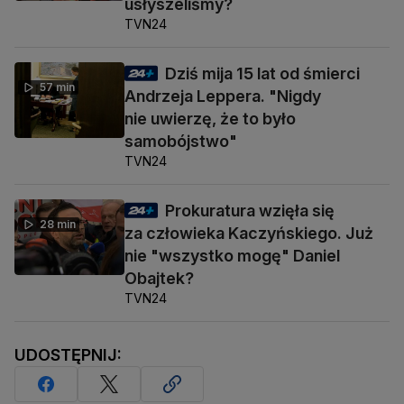
usłyszeliśmy?
TVN24
Dziś mija 15 lat od śmierci
57 min
Andrzeja Leppera. "Nigdy
nie uwierzę, że to było
samobójstwo"
TVN24
Prokuratura wzięła się
28 min
za człowieka Kaczyńskiego. Już
nie "wszystko mogę" Daniel
Obajtek?
TVN24
UDOSTĘPNIJ: