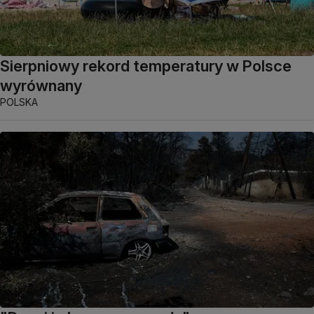
Sierpniowy rekord temperatury w Polsce
wyrównany
POLSKA