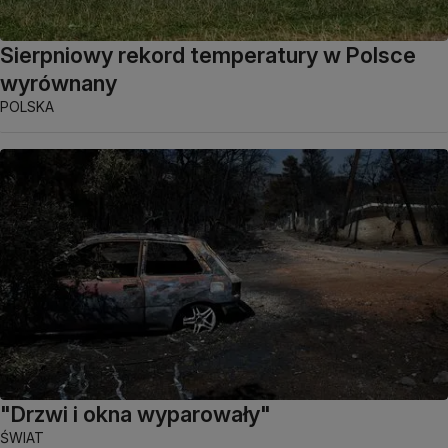
Sierpniowy rekord temperatury w Polsce
wyrównany
POLSKA
"Drzwi i okna wyparowały"
ŚWIAT