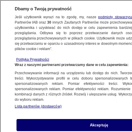
Dbamy o Twoją prywatność
Jeśli użytkownik wyrazi na to zgodę, my, nasze
podmioty stowarzys
Partnerów IAB oraz
30
innych Zaufanych Partnerów może przechowywa
METEO
użytkownika i uzyskiwać do nich dostęp w celu zapewnienia bardzi
przeglądania. Odbywa się to poprzez przetwarzanie danych os
przeglądania przechowywanych w plikach cookie. Użytkownik może udzie
NAJNOWSZE
się przetwarzaniu w oparciu o uzasadniony interes w dowolnym momencie
plików cookie i reklam”.
Słynna fala popłynęła pod prąd rzeki. Tym
Polityka Prywatności
razem w kształcie "Y"
Wraz z naszymi partnerami przetwarzamy dane w celu zapewnienia:
Przechowywanie informacji na urządzeniu lub dostęp do nich. Tworzeni
30.09.2012, 21:50
treści. Wykorzystywanie profili w celu doboru spersonalizowanych tr
spersonalizowanych reklam. Pomiar efektywności treści. Wyko
spersonalizowanych reklam. Pomiar efektywności reklam. Rozumienie o
Udostępnij
kombinacji danych z różnych źródeł. Rozwój i ulepszanie usług. Wykor
do wyboru reklam.
Od dwóch tysięcy lat Chińczycy obserwują
Lista partnerów (dostawców)
zjawisko, które jest istnym cudem natury - falę
pływową, która płynie w górę rzeki Qiantang. W
tym roku, podczas tzw. Święta Środka Jesieni,
Akceptuję
przypływ przybrał niezwykły kształt litery "Y".