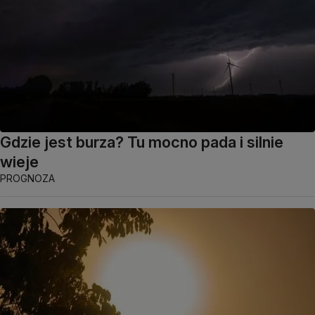
Gdzie jest burza? Tu mocno pada i silnie
wieje
PROGNOZA