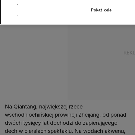
Pokaż cele
Na Qiantang, największej rzece
wschodniochińskiej prowincji Zheijang, od ponad
dwóch tysięcy lat dochodzi do zapierającego
dech w piersiach spektaklu. Na wodach akwenu,