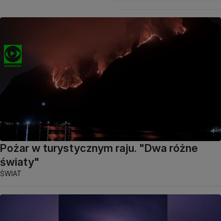
Pożar w turystycznym raju. "Dwa różne
światy"
ŚWIAT