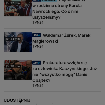
27 min
w rodzinne strony Karola
Nawrockiego. Co o nim
usłyszeliśmy?
TVN24
Waldemar Żurek, Marek
44 min
Magierowski
TVN24
Prokuratura wzięła się
28 min
za człowieka Kaczyńskiego. Już
nie "wszystko mogę" Daniel
Obajtek?
TVN24
UDOSTĘPNIJ: