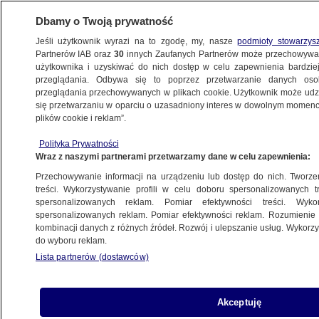
Dbamy o Twoją prywatność
Jeśli użytkownik wyrazi na to zgodę, my, nasze
podmioty stowarzys
Partnerów IAB oraz
30
innych Zaufanych Partnerów może przechowywa
METEO
użytkownika i uzyskiwać do nich dostęp w celu zapewnienia bardzi
przeglądania. Odbywa się to poprzez przetwarzanie danych os
przeglądania przechowywanych w plikach cookie. Użytkownik może udzie
NAJNOWSZE
się przetwarzaniu w oparciu o uzasadniony interes w dowolnym momencie
plików cookie i reklam”.
Rozświetlony but. Tak Włochy prezentują
Polityka Prywatności
się nocą z wysokości 400 km
Wraz z naszymi partnerami przetwarzamy dane w celu zapewnienia:
Przechowywanie informacji na urządzeniu lub dostęp do nich. Tworzeni
15.12.2014, 21:00
treści. Wykorzystywanie profili w celu doboru spersonalizowanych tr
spersonalizowanych reklam. Pomiar efektywności treści. Wyko
spersonalizowanych reklam. Pomiar efektywności reklam. Rozumienie o
Udostępnij
kombinacji danych z różnych źródeł. Rozwój i ulepszanie usług. Wykor
do wyboru reklam.
Lista partnerów (dostawców)
Akceptuję