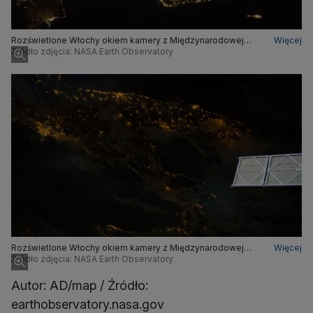
Rozświetlone Włochy okiem kamery z Międzynarodowej
Więcej
Stacji Kosmicznej
Źródło zdjęcia: NASA Earth Observatory
Rozświetlone Włochy okiem kamery z Międzynarodowej
Więcej
Stacji Kosmicznej
Źródło zdjęcia: NASA Earth Observatory
Autor: AD/map / Źródło:
earthobservatory.nasa.gov