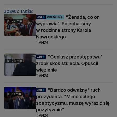
ZOBACZ TAKŻE:
"Żenada, co on
PREMIERA
27 min
wyprawia". Pojechaliśmy
w rodzinne strony Karola
Nawrockiego
TVN24
"Geniusz przestępstwa"
28 min
zrobił skok stulecia. Opuścił
więzienie
TVN24
"Bardzo odważny" ruch
51 min
prezydenta. "Mimo całego
sceptycyzmu, muszę wyrazić się
pozytywnie"
TVN24