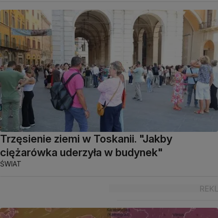
Trzęsienie ziemi w Toskanii. "Jakby
ciężarówka uderzyła w budynek"
ŚWIAT