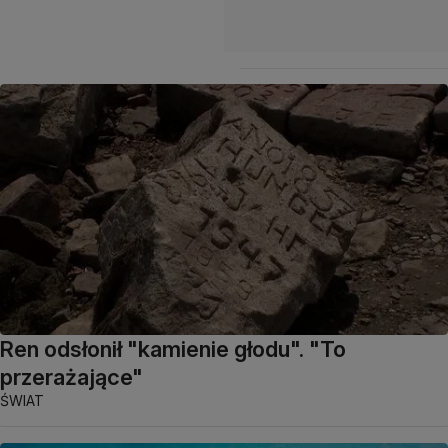
Ren odsłonił "kamienie głodu". "To
przerażające"
ŚWIAT