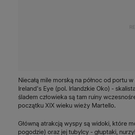
Niecałą mile morską na północ od portu w
Ireland's Eye (pol. Irlandzkie Oko) - skal
śladem człowieka są tam ruiny wczesnośr
początku XIX wieku wieży Martello.
Główną atrakcją wyspy są widoki, które mo
pogodzie) oraz jej tubylcy - głuptaki, nur