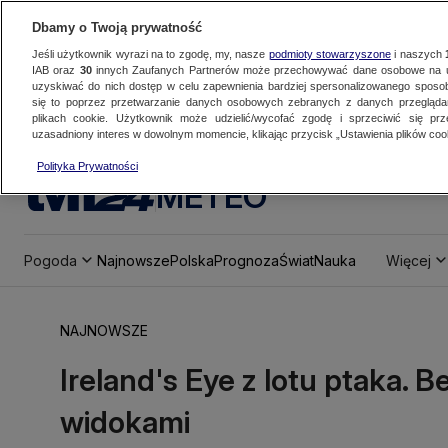
Dbamy o Twoją prywatność
Jeśli użytkownik wyrazi na to zgodę, my, nasze
podmioty stowarzyszone
i naszych
IAB oraz
30
innych Zaufanych Partnerów może przechowywać dane osobowe na ur
uzyskiwać do nich dostęp w celu zapewnienia bardziej spersonalizowanego sposo
się to poprzez przetwarzanie danych osobowych zebranych z danych przegląd
plikach cookie. Użytkownik może udzielić/wycofać zgodę i sprzeciwić się pr
uzasadniony interes w dowolnym momencie, klikając przycisk „Ustawienia plików cook
Polityka Prywatności
METEO
Pogoda
Najnowsze
Polska
Prognoza
Świat
Nauka
Więcej
NAJNOWSZE
Ireland's Eye z lotu ptaka.
widokami