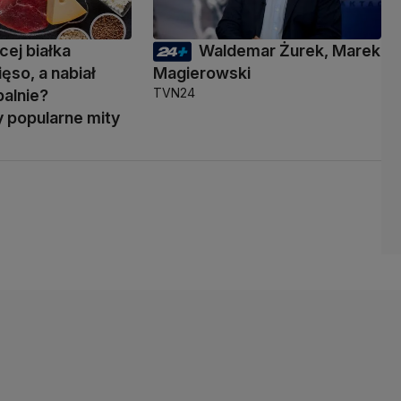
cej białka
Waldemar Żurek, Marek
ęso, a nabiał
Magierowski
TVN24
palnie?
popularne mity