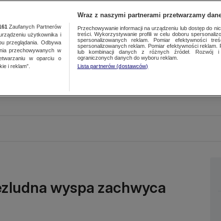
Wraz z naszymi partnerami przetwarzamy dane
161
Zaufanych Partnerów
Przechowywanie informacji na urządzeniu lub dostęp do nich.
treści. Wykorzystywanie profili w celu doboru spersonalizo
ządzeniu użytkownika i
spersonalizowanych reklam. Pomiar efektywności treś
bu przeglądania. Odbywa
spersonalizowanych reklam. Pomiar efektywności reklam. 
ania przechowywanych w
lub kombinacji danych z różnych źródeł. Rozwój i 
ograniczonych danych do wyboru reklam.
zetwarzaniu w oparciu o
ie i reklam”.
Lista partnerów (dostawców)
 Bezludna wyspa zachwyca