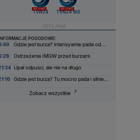
NA ŻYWO
NA ŻYWO
TVN24
TVN24 BiS
INFORMACJE POGODOWE:
6:49
Gdzie jest burza? Intensywnie pada od
rana
6:28
Ostrzeżenia IMGW przed burzami
21:34
Upał odpuści, ale nie na długo
21:16
Gdzie jest burza? Tu mocno pada i silnie
wieje
Zobacz wszystkie