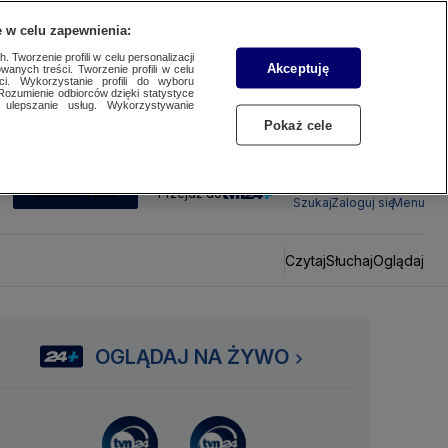
 w celu zapewnienia:
 Tworzenie profili w celu personalizacji
Akceptuję
wanych treści. Tworzenie profili w celu
ci. Wykorzystanie profili do wyboru
Rozumienie odbiorców dzięki statystyce
ulepszanie usług. Wykorzystywanie
Pokaż cele
SUBSKRYBUJ
Przejdź do
Szukaj
Zaloguj się
Menu
Czytaj
Słuchaj
Oglądaj
OGLĄDAJ NA ŻYWO