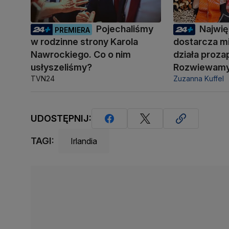
Pojechaliśmy
Najwię
PREMIERA
w rodzinne strony Karola
dostarcza mi
Nawrockiego. Co o nim
działa proza
usłyszeliśmy?
Rozwiewamy 
TVN24
Zuzanna Kuffel
UDOSTĘPNIJ:
TAGI:
Irlandia