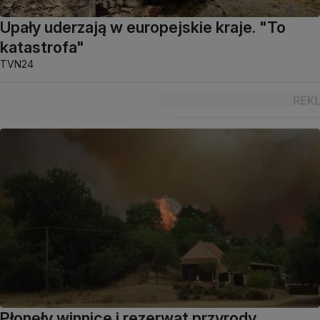
Upały uderzają w europejskie kraje. "To
katastrofa"
TVN24
Płonęły winnice i rezerwat przyrody.