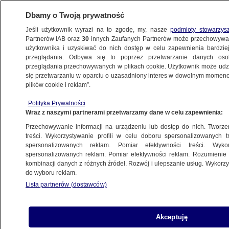
Dbamy o Twoją prywatność
Jeśli użytkownik wyrazi na to zgodę, my, nasze
podmioty stowarzys
Partnerów IAB oraz
30
innych Zaufanych Partnerów może przechowywa
METEO
użytkownika i uzyskiwać do nich dostęp w celu zapewnienia bardzi
przeglądania. Odbywa się to poprzez przetwarzanie danych os
przeglądania przechowywanych w plikach cookie. Użytkownik może udzie
NAJNOWSZE
się przetwarzaniu w oparciu o uzasadniony interes w dowolnym momencie
plików cookie i reklam”.
Corrida po koreańsku: bez matadora
Polityka Prywatności
Wraz z naszymi partnerami przetwarzamy dane w celu zapewnienia:
20.04.2012, 11:02
Przechowywanie informacji na urządzeniu lub dostęp do nich. Tworzeni
treści. Wykorzystywanie profili w celu doboru spersonalizowanych tr
Udostępnij
spersonalizowanych reklam. Pomiar efektywności treści. Wyko
spersonalizowanych reklam. Pomiar efektywności reklam. Rozumienie o
kombinacji danych z różnych źródeł. Rozwój i ulepszanie usług. Wykor
Raz w roku w Korei Południowej odbywa się
do wyboru reklam.
nietypowa corrida. Do walki stają naprzeciw
Lista partnerów (dostawców)
siebie nie byk i matador, a dwa byki. W czasie
rywalizacji zwierzętom nie dzieje się krzywda, w
każdej chwili mogą zejść z areny.
Akceptuję