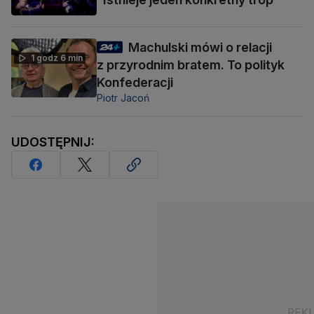
Machulski mówi o relacji
1 godz 6 min
z przyrodnim bratem. To polityk
Konfederacji
Piotr Jacoń
UDOSTĘPNIJ: