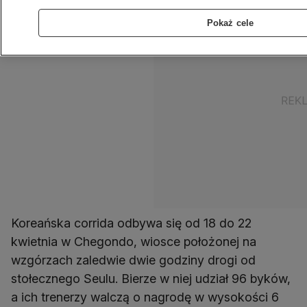
Pokaż cele
Koreańska corrida odbywa się od 18 do 22
kwietnia w Chegondo, wiosce położonej na
wzgórzach zaledwie dwie godziny drogi od
stołecznego Seulu. Bierze w niej udział 96 byków,
a ich trenerzy walczą o nagrodę w wysokości 6