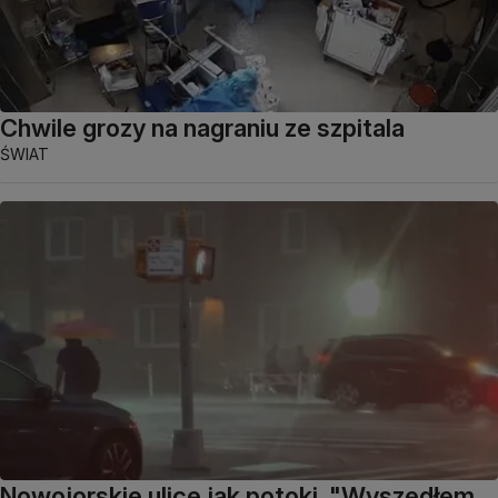
Chwile grozy na nagraniu ze szpitala
ŚWIAT
Nowojorskie ulice jak potoki. "Wyszedłem