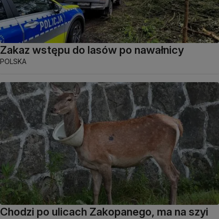
Zakaz wstępu do lasów po nawałnicy
POLSKA
Chodzi po ulicach Zakopanego, ma na szyi