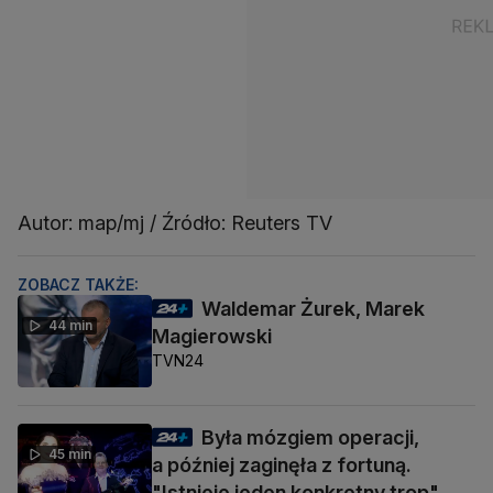
Autor: map/mj / Źródło: Reuters TV
ZOBACZ TAKŻE:
Waldemar Żurek, Marek
44 min
Magierowski
TVN24
Była mózgiem operacji,
45 min
a później zaginęła z fortuną.
"Istnieje jeden konkretny trop"