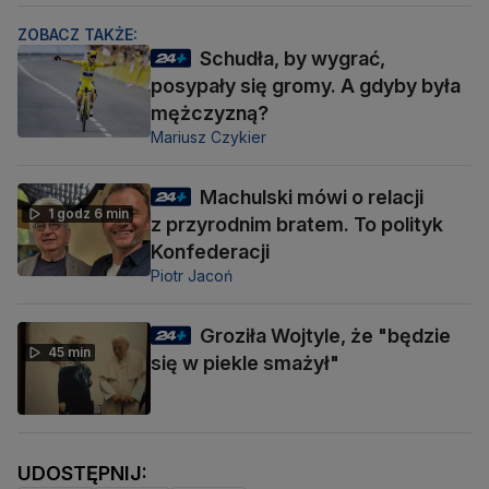
ZOBACZ TAKŻE:
Schudła, by wygrać,
posypały się gromy. A gdyby była
mężczyzną?
Mariusz Czykier
Machulski mówi o relacji
1 godz 6 min
z przyrodnim bratem. To polityk
Konfederacji
Piotr Jacoń
Groziła Wojtyle, że "będzie
45 min
się w piekle smażył"
UDOSTĘPNIJ: