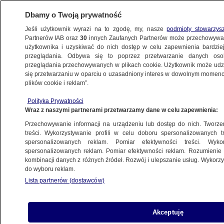
Dbamy o Twoją prywatność
Jeśli użytkownik wyrazi na to zgodę, my, nasze
podmioty stowarzys
Partnerów IAB oraz
30
innych Zaufanych Partnerów może przechowywa
METEO
użytkownika i uzyskiwać do nich dostęp w celu zapewnienia bardzi
przeglądania. Odbywa się to poprzez przetwarzanie danych os
przeglądania przechowywanych w plikach cookie. Użytkownik może udzie
CIEKAWOSTKI
się przetwarzaniu w oparciu o uzasadniony interes w dowolnym momencie
plików cookie i reklam”.
Słonie mogą nawoływać się po "imionach"
Polityka Prywatności
Wraz z naszymi partnerami przetwarzamy dane w celu zapewnienia:
9.09.2023, 12:38
Przechowywanie informacji na urządzeniu lub dostęp do nich. Tworzeni
treści. Wykorzystywanie profili w celu doboru spersonalizowanych tr
Udostępnij
spersonalizowanych reklam. Pomiar efektywności treści. Wyko
spersonalizowanych reklam. Pomiar efektywności reklam. Rozumienie o
kombinacji danych z różnych źródeł. Rozwój i ulepszanie usług. Wykor
Dzięki najnowszym badaniom, odkryto
do wyboru reklam.
zaskakującą umiejętność słoni. Jak twierdzą
Lista partnerów (dostawców)
naukowcy, okazuje się, że zwierzęta te potrafią
utrzymywać kontakt ze swoimi krewnymi,
podczas sporadycznego wykrzykiwania ich
Akceptuję
"imion".