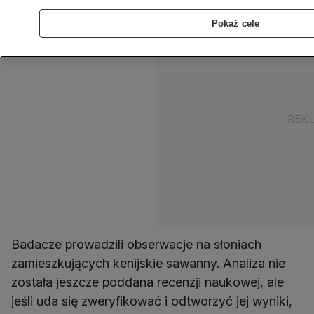
Pokaż cele
Badacze prowadzili obserwacje na słoniach
zamieszkujących kenijskie sawanny. Analiza nie
została jeszcze poddana recenzji naukowej, ale
jeśli uda się zweryfikować i odtworzyć jej wyniki,