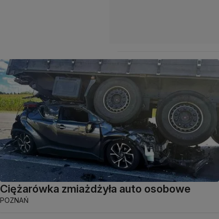
Ciężarówka zmiażdżyła auto osobowe
POZNAŃ