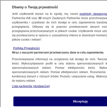
Dbamy o Twoją prywatność
Jeśli użytkownik wyrazi na to zgodę, my, nasze
podmioty stowarzys
Partnerów IAB oraz
30
innych Zaufanych Partnerów może przechowywa
TECH
użytkownika i uzyskiwać do nich dostęp w celu zapewnienia bardzi
przeglądania. Odbywa się to poprzez przetwarzanie danych os
przeglądania przechowywanych w plikach cookie. Użytkownik może udzie
TECHNOLOGIA
się przetwarzaniu w oparciu o uzasadniony interes w dowolnym momencie
plików cookie i reklam”.
Mówisz "rasista", telefon zapisuje
Polityka Prywatności
"Trump". Internauci informują o "błędzie"
Wraz z naszymi partnerami przetwarzamy dane w celu zapewnienia:
w aplikacji
Przechowywanie informacji na urządzeniu lub dostęp do nich. Tworzeni
treści. Wykorzystywanie profili w celu doboru spersonalizowanych tr
26.02.2025, 12:53
spersonalizowanych reklam. Pomiar efektywności treści. Wyko
spersonalizowanych reklam. Pomiar efektywności reklam. Rozumienie o
kombinacji danych z różnych źródeł. Rozwój i ulepszanie usług. Wykor
Udostępnij
do wyboru reklam.
Lista partnerów (dostawców)
Akceptuję