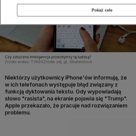
Pokaż cele
Czy sztuczna inteligencja przechytrzy tę ludzką?
Źródło wideo: TVN24
Źródło zdj. gł.: Shutterstock
Niektórzy użytkownicy iPhone'ów informują, że
w ich telefonach występuje błąd związany z
funkcją dyktowania tekstu. Gdy wypowiadają
słowo "rasista", na ekranie pojawia się "Trump".
Apple przekazało, że pracuje nad rozwiązaniem
problemu.