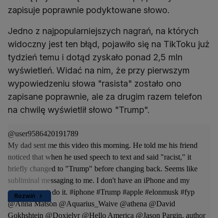
zapisuje poprawnie podyktowane słowo.
Jedno z najpopularniejszych nagrań, na których
widoczny jest ten błąd, pojawiło się na TikToku już
tydzień temu i dotąd zyskało ponad 2,5 mln
wyświetleń. Widać na nim, że przy pierwszym
wypowiedzeniu słowa "rasista" zostało ono
zapisane poprawnie, ale za drugim razem telefon
na chwilę wyświetlił słowo "Trump".
@user9586420191789
My dad sent me this video this morning. He told me his friend
noticed that when he used speech to text and said "racist," it
briefly changed to "Trump" before changing back. Seems like
subliminal messaging to me. I don't have an iPhone and my
phone doesn't do it.
#iphone
#Trump
#apple
#elonmusk
#fyp
Rozwiń
@Anna Matson @Aquarius_Waive @athena @David
Gokhshtein @Doxielvr @Hello America @Jason Pargin, author