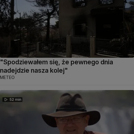
"Spodziewałem się, że pewnego dnia
nadejdzie nasza kolej"
METEO
52 min