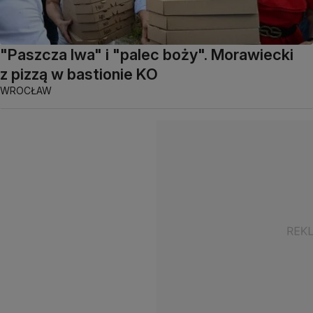
"Paszcza lwa" i "palec boży". Morawiecki
z pizzą w bastionie KO
WROCŁAW