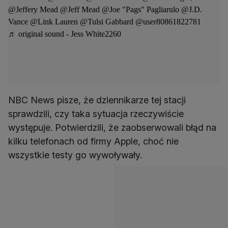
@Jeffery Mead @Jeff Mead @Joe "Pags" Pagliarulo @J.D.
Vance @Link Lauren @Tulsi Gabbard @user80861822781
♬ original sound - Jess White2260
NBC News pisze, że dziennikarze tej stacji
sprawdzili, czy taka sytuacja rzeczywiście
występuje. Potwierdzili, że zaobserwowali błąd na
kilku telefonach od firmy Apple, choć nie
wszystkie testy go wywoływały.