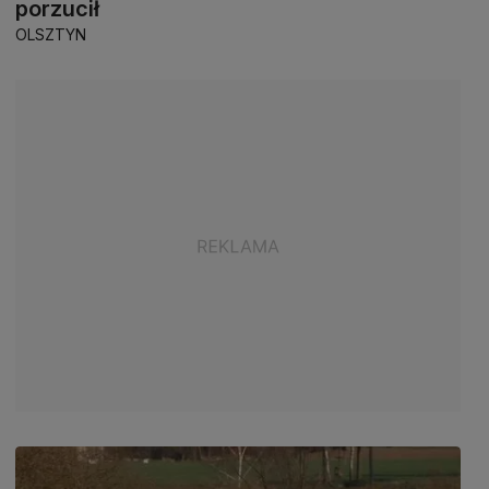
porzucił
OLSZTYN