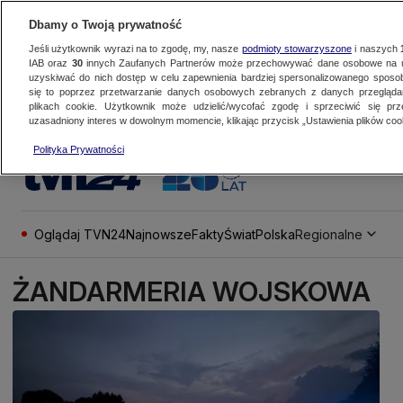
Dbamy o Twoją prywatność
Jeśli użytkownik wyrazi na to zgodę, my, nasze
podmioty stowarzyszone
i naszych
IAB oraz
30
innych Zaufanych Partnerów może przechowywać dane osobowe na ur
uzyskiwać do nich dostęp w celu zapewnienia bardziej spersonalizowanego sposo
się to poprzez przetwarzanie danych osobowych zebranych z danych przegląd
plikach cookie. Użytkownik może udzielić/wycofać zgodę i sprzeciwić się pr
uzasadniony interes w dowolnym momencie, klikając przycisk „Ustawienia plików cook
Polityka Prywatności
Oglądaj TVN24
Najnowsze
Fakty
Świat
Polska
Regionalne
ŻANDARMERIA WOJSKOWA