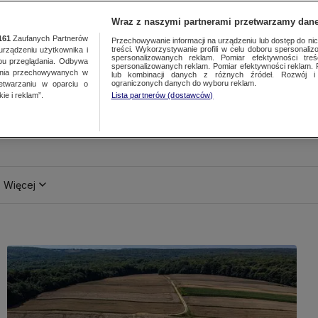
Wraz z naszymi partnerami przetwarzamy dane
161
Zaufanych Partnerów
Przechowywanie informacji na urządzeniu lub dostęp do nich.
treści. Wykorzystywanie profili w celu doboru spersonalizo
ządzeniu użytkownika i
spersonalizowanych reklam. Pomiar efektywności treś
bu przeglądania. Odbywa
spersonalizowanych reklam. Pomiar efektywności reklam. 
ania przechowywanych w
lub kombinacji danych z różnych źródeł. Rozwój i 
ograniczonych danych do wyboru reklam.
zetwarzaniu w oparciu o
ie i reklam”.
Lista partnerów (dostawców)
Więcej