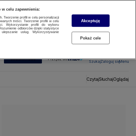
 w celu zapewnienia:
 Tworzenie profili w celu personalizacji
Akceptuję
wanych treści. Tworzenie profili w celu
ci. Wykorzystanie profili do wyboru
Rozumienie odbiorców dzięki statystyce
ulepszanie usług. Wykorzystywanie
Pokaż cele
SUBSKRYBUJ
Przejdź do
Szukaj
Zaloguj się
Menu
Czytaj
Słuchaj
Oglądaj