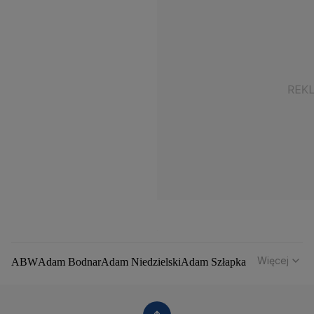
Więcej
ABW
Adam Bodnar
Adam Niedzielski
Adam Szłapka
Administracja Donalda Trumpa
Agencja Bezpieczeństwa Wewnętrznego
Agrounia
Alaksandr Łukaszenka
Aleksander Kwaśniewski