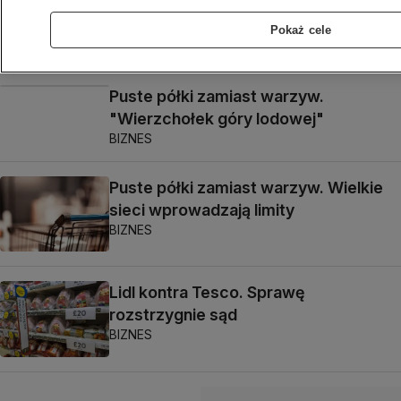
ale szef zarobił niemal 4,5 miliona
funtów
Pokaż cele
BIZNES
Puste półki zamiast warzyw.
"Wierzchołek góry lodowej"
BIZNES
Puste półki zamiast warzyw. Wielkie
sieci wprowadzają limity
BIZNES
Lidl kontra Tesco. Sprawę
rozstrzygnie sąd
BIZNES