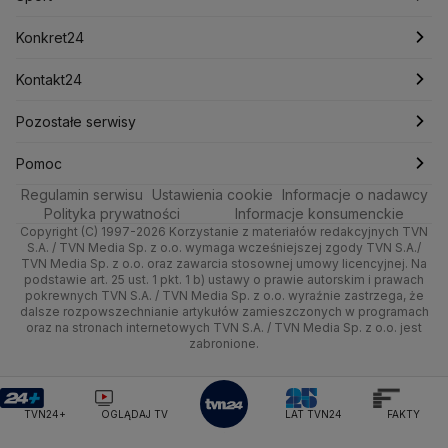
Mariusz Błaszczak
Mariusz Kamiński
Mark Zuckerberg
Mateusz Morawiecki
Zdrowie
Kraków
Pieniądze
Pogoda długoterminowa
Piłka Nożna
Konkret24
Michał Kamiński
Technologia
Poznań
Nieruchomości
Pogoda na jutro
Ministerstwo Aktywów Państwowych
Tenis
Najnowsze
Kontakt24
Ministerstwo Edukacji i Nauki
Kultura i styl
Trójmiasto
Rynki
Pogoda na weekend
Kolarstwo
Polska
Najnowsze
Pozostałe serwisy
Ministerstwo Infrastruktury
Ministerstwo Kultury
Ministerstwo Obrony Narodowej
Ciekawostki
Wrocław
Dla firm
Najnowsze
Skoki Narciarskie
Świat
Gorące Tematy
TVN
Pomoc
Ministerstwo Rolnictwa
Regulamin serwisu
Quizy
Ustawienia cookie
Informacje o nadawcy
Ministerstwo Rozwoju i Technologii
Kielce
Handel
Polska
Sporty zimowe
Polityka
Wyślij zgłoszenie
Dzień Dobry TVN
Centrum pomocy
Polityka prywatności
Informacje konsumenckie
Ministerstwo Sportu i Turystyki
Copyright (C) 1997-2026 Korzystanie z materiałów redakcyjnych TVN
Tematy
Kujawsko-pomorskie
Ze świata
Prognoza
Lekkoatletyka
Zdrowie
Uwaga TVN
Ministerstwo Cyfryzacji
Test zgodności
S.A. / TVN Media Sp. z o.o. wymaga wcześniejszej zgody TVN S.A./
TVN Media Sp. z o.o. oraz zawarcia stosownej umowy licencyjnej. Na
Ministerstwo Edukacji Narodowej
Lublin
podstawie art. 25 ust. 1 pkt. 1 b) ustawy o prawie autorskim i prawach
Tech
Świat
Siatkówka
Tech
HGTV
Oglądaj na TV
Ministerstwo Finansów
pokrewnych TVN S.A. / TVN Media Sp. z o.o. wyraźnie zastrzega, że
dalsze rozpowszechnianie artykułów zamieszczonych w programach
Ministerstwo Klimatu i Środowiska
Lubuskie
Moto
Nauka
F1
Nauka
TVN Turbo
Zrealizuj voucher
oraz na stronach internetowych TVN S.A. / TVN Media Sp. z o.o. jest
Ministerstwo Nauki i Szkolnictwa Wyższego
zabronione.
Olsztyn
Dla seniora
Ciekawostki
Ministerstwo Sprawiedliwości
Rozrywka
TVN Style
Ministerstwo Rodziny, Pracy i Polityki Społecznej
Opole
Turystyka
Podróże
TVN7
Ministerstwo Spraw Zagranicznych
Moskwa
TVN24+
OGLĄDAJ TV
LAT TVN24
FAKTY
Naczelny Sąd Administracyjny
Rzeszów
Smog