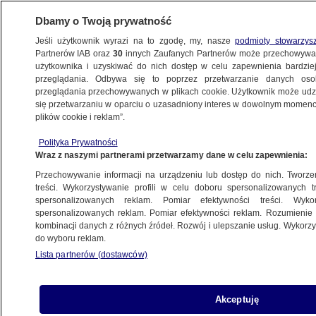
Dbamy o Twoją prywatność
Jeśli użytkownik wyrazi na to zgodę, my, nasze
podmioty stowarzys
Partnerów IAB oraz
30
innych Zaufanych Partnerów może przechowywa
użytkownika i uzyskiwać do nich dostęp w celu zapewnienia bardzi
przeglądania. Odbywa się to poprzez przetwarzanie danych os
przeglądania przechowywanych w plikach cookie. Użytkownik może udzie
TESCO
się przetwarzaniu w oparciu o uzasadniony interes w dowolnym momencie
plików cookie i reklam”.
Jeden się cieszy, drugi będzie musiał
się tłumaczyć. Ogromne pensje
Polityka Prywatności
Wraz z naszymi partnerami przetwarzamy dane w celu zapewnienia:
prezesów wzbudzają emocje
BIZNES
Przechowywanie informacji na urządzeniu lub dostęp do nich. Tworzeni
treści. Wykorzystywanie profili w celu doboru spersonalizowanych tr
spersonalizowanych reklam. Pomiar efektywności treści. Wyko
Morawiecki w lokalnym sklepie mówi
spersonalizowanych reklam. Pomiar efektywności reklam. Rozumienie o
kombinacji danych z różnych źródeł. Rozwój i ulepszanie usług. Wykor
o "lokalnej repolonizacji". Nietrafiony
do wyboru reklam.
przykład
Lista partnerów (dostawców)
Gabriela Sieczkowska
Akceptuję
Zysk Tesco zmniejszył się o połowę,