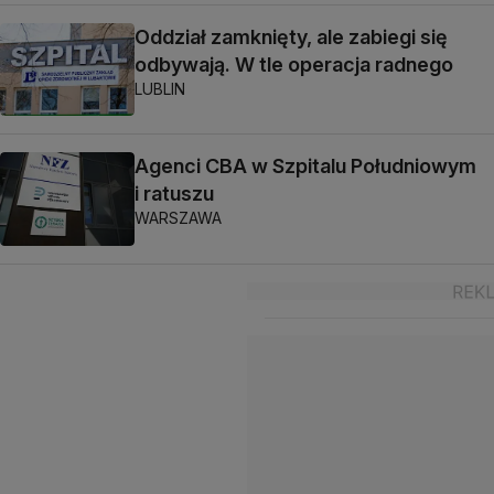
Oddział zamknięty, ale zabiegi się
odbywają. W tle operacja radnego
LUBLIN
Agenci CBA w Szpitalu Południowym
i ratuszu
WARSZAWA