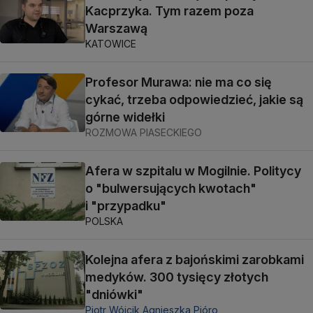
Kacprzyka. Tym razem poza
Warszawą
KATOWICE
Profesor Murawa: nie ma co się
cykać, trzeba odpowiedzieć, jakie są
górne widełki
ROZMOWA PIASECKIEGO
Afera w szpitalu w Mogilnie. Politycy
o "bulwersujących kwotach"
i "przypadku"
POLSKA
Kolejna afera z bajońskimi zarobkami
medyków. 300 tysięcy złotych
"dniówki"
Piotr Wójcik,
Agnieszka Pióro