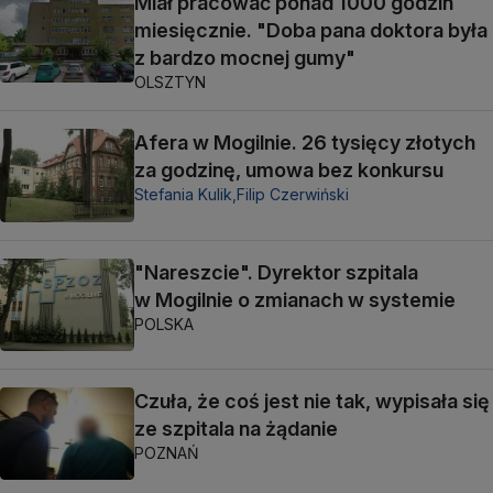
Miał pracować ponad 1000 godzin
miesięcznie. "Doba pana doktora była
z bardzo mocnej gumy"
OLSZTYN
Afera w Mogilnie. 26 tysięcy złotych
za godzinę, umowa bez konkursu
Stefania Kulik,
Filip Czerwiński
"Nareszcie". Dyrektor szpitala
w Mogilnie o zmianach w systemie
POLSKA
Czuła, że coś jest nie tak, wypisała się
ze szpitala na żądanie
POZNAŃ