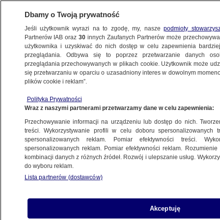
Dbamy o Twoją prywatność
Jeśli użytkownik wyrazi na to zgodę, my, nasze
podmioty stowarzys
Partnerów IAB oraz
30
innych Zaufanych Partnerów może przechowywa
użytkownika i uzyskiwać do nich dostęp w celu zapewnienia bardzi
przeglądania. Odbywa się to poprzez przetwarzanie danych os
przeglądania przechowywanych w plikach cookie. Użytkownik może udzie
SZPITAL
się przetwarzaniu w oparciu o uzasadniony interes w dowolnym momencie
plików cookie i reklam”.
Szpitale ujawnią oferty i stawki.
Resort zdrowia szykuje nowe
Polityka Prywatności
Wraz z naszymi partnerami przetwarzamy dane w celu zapewnienia:
przepisy
ZDROWIE
Przechowywanie informacji na urządzeniu lub dostęp do nich. Tworzeni
treści. Wykorzystywanie profili w celu doboru spersonalizowanych tr
spersonalizowanych reklam. Pomiar efektywności treści. Wyko
Dlaczego NFZ nie widzi
spersonalizowanych reklam. Pomiar efektywności reklam. Rozumienie o
kombinacji danych z różnych źródeł. Rozwój i ulepszanie usług. Wykor
nadużyć? Kontrolerzy mówią wprost
do wyboru reklam.
Bartosz Żurawicz
Lista partnerów (dostawców)
Tajemniczy pokój B+1/074
Akceptuję
Zuzanna Kuffel