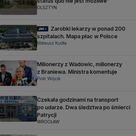
status quo nie jest możliwe"
OLSZTYN
Zarobki lekarzy w ponad 200
szpitalach. Mapa płac w Polsce
Mateusz Kudła
Milionerzy z Wadowic, milionerzy
z Braniewa. Ministra komentuje
Piotr Wójcik
Czekała godzinami na transport
po udarze. Dwa śledztwa po śmierci
Patrycji
WROCŁAW