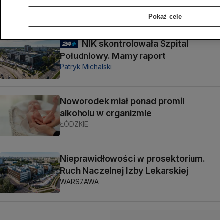
Pokaż cele
NIK skontrolowała Szpital
Południowy. Mamy raport
Patryk Michalski
Noworodek miał ponad promil
alkoholu w organizmie
ŁÓDZKIE
Nieprawidłowości w prosektorium.
Ruch Naczelnej Izby Lekarskiej
WARSZAWA