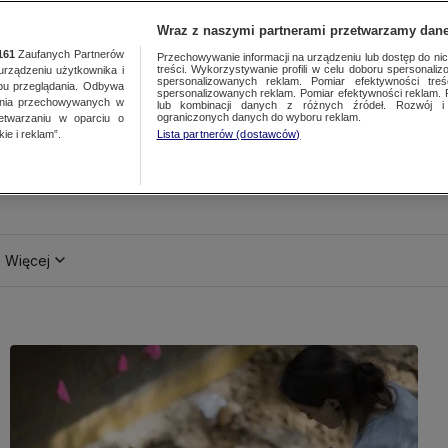
Wraz z naszymi partnerami przetwarzamy dane
161
Zaufanych Partnerów
Przechowywanie informacji na urządzeniu lub dostęp do nich.
treści. Wykorzystywanie profili w celu doboru spersonalizo
ządzeniu użytkownika i
spersonalizowanych reklam. Pomiar efektywności treś
bu przeglądania. Odbywa
spersonalizowanych reklam. Pomiar efektywności reklam. 
ania przechowywanych w
lub kombinacji danych z różnych źródeł. Rozwój i 
ograniczonych danych do wyboru reklam.
zetwarzaniu w oparciu o
ie i reklam”.
Lista partnerów (dostawców)
Więcej