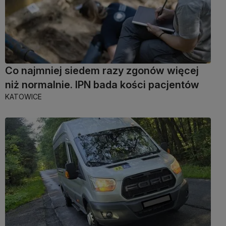
Co najmniej siedem razy zgonów więcej
niż normalnie. IPN bada kości pacjentów
KATOWICE