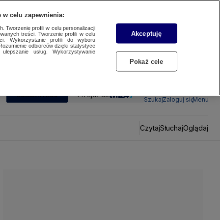
 w celu zapewnienia:
 Tworzenie profili w celu personalizacji
Akceptuję
wanych treści. Tworzenie profili w celu
ci. Wykorzystanie profili do wyboru
Rozumienie odbiorców dzięki statystyce
ulepszanie usług. Wykorzystywanie
Pokaż cele
SUBSKRYBUJ
Przejdź do
Szukaj
Zaloguj się
Menu
Czytaj
Słuchaj
Oglądaj