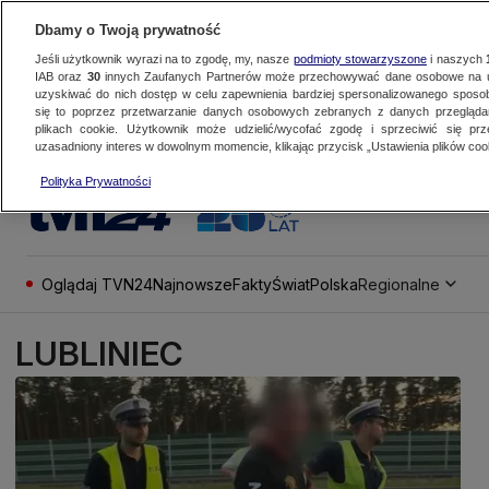
Dbamy o Twoją prywatność
Jeśli użytkownik wyrazi na to zgodę, my, nasze
podmioty stowarzyszone
i naszych
IAB oraz
30
innych Zaufanych Partnerów może przechowywać dane osobowe na ur
uzyskiwać do nich dostęp w celu zapewnienia bardziej spersonalizowanego sposo
się to poprzez przetwarzanie danych osobowych zebranych z danych przegląd
plikach cookie. Użytkownik może udzielić/wycofać zgodę i sprzeciwić się pr
uzasadniony interes w dowolnym momencie, klikając przycisk „Ustawienia plików cook
Polityka Prywatności
Oglądaj TVN24
Najnowsze
Fakty
Świat
Polska
Regionalne
LUBLINIEC