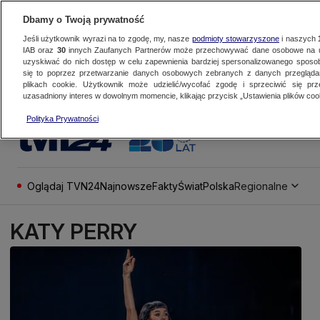
Dbamy o Twoją prywatność
Jeśli użytkownik wyrazi na to zgodę, my, nasze
podmioty stowarzyszone
i naszych
IAB oraz
30
innych Zaufanych Partnerów może przechowywać dane osobowe na ur
uzyskiwać do nich dostęp w celu zapewnienia bardziej spersonalizowanego sposo
się to poprzez przetwarzanie danych osobowych zebranych z danych przegląd
plikach cookie. Użytkownik może udzielić/wycofać zgodę i sprzeciwić się pr
uzasadniony interes w dowolnym momencie, klikając przycisk „Ustawienia plików cook
Polityka Prywatności
Oglądaj TVN24
Najnowsze
Fakty
Świat
Polska
Regionalne
KATY PERRY