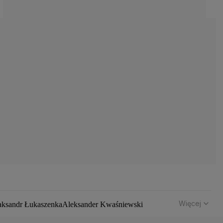
Więcej
aksandr Łukaszenka
Aleksander Kwaśniewski
hód
Bomba atomowa
Borys Budka
Bruksela
CBŚP
CBA