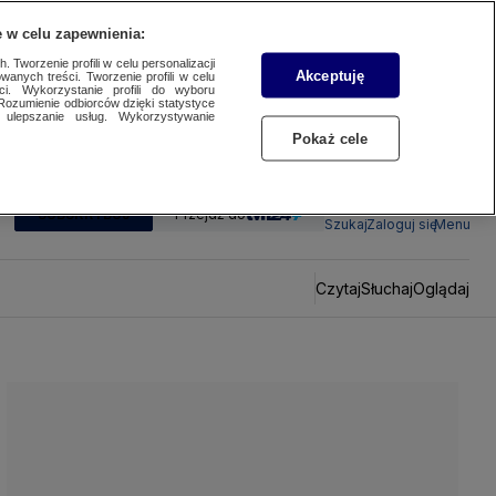
 w celu zapewnienia:
 Tworzenie profili w celu personalizacji
Akceptuję
wanych treści. Tworzenie profili w celu
ci. Wykorzystanie profili do wyboru
Rozumienie odbiorców dzięki statystyce
ulepszanie usług. Wykorzystywanie
Pokaż cele
SUBSKRYBUJ
Przejdź do
Szukaj
Zaloguj się
Menu
Czytaj
Słuchaj
Oglądaj