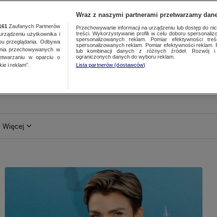
Wraz z naszymi partnerami przetwarzamy dane
161
Zaufanych Partnerów
Przechowywanie informacji na urządzeniu lub dostęp do nich.
treści. Wykorzystywanie profili w celu doboru spersonalizo
ządzeniu użytkownika i
spersonalizowanych reklam. Pomiar efektywności treś
bu przeglądania. Odbywa
spersonalizowanych reklam. Pomiar efektywności reklam. 
ania przechowywanych w
lub kombinacji danych z różnych źródeł. Rozwój i 
ograniczonych danych do wyboru reklam.
zetwarzaniu w oparciu o
ie i reklam”.
Lista partnerów (dostawców)
Więcej