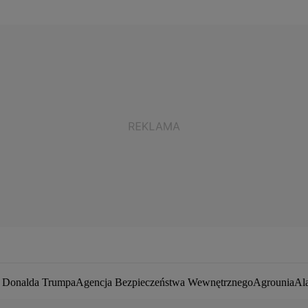
a Donalda Trumpa
Agencja Bezpieczeństwa Wewnętrznego
Agrounia
Al
ej Duda
Białoruś
Bitcoin
Biuro Bezpieczeństwa Narodowego
Bliski Wsc