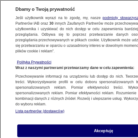
Dbamy o Twoją prywatność
Jeśli użytkownik wyrazi na to zgodę, my, nasze
podmioty stowarzys
Partnerów IAB oraz
30
innych Zaufanych Partnerów może przechowywa
użytkownika i uzyskiwać do nich dostęp w celu zapewnienia bardzi
przeglądania. Odbywa się to poprzez przetwarzanie danych os
przeglądania przechowywanych w plikach cookie. Użytkownik może udzie
IRENEUSZ JAKI
się przetwarzaniu w oparciu o uzasadniony interes w dowolnym momencie
plików cookie i reklam”.
Śledztwo w sprawie mobbingu
w spółce Ireneusza Jakiego
Polityka Prywatności
Wraz z naszymi partnerami przetwarzamy dane w celu zapewnienia:
umorzone. Brak wzorca "ofiary
rozsądnej"
Przechowywanie informacji na urządzeniu lub dostęp do nich. Tworzeni
treści. Wykorzystywanie profili w celu doboru spersonalizowanych tr
POLSKA
spersonalizowanych reklam. Pomiar efektywności treści. Wyko
spersonalizowanych reklam. Pomiar efektywności reklam. Rozumienie o
kombinacji danych z różnych źródeł. Rozwój i ulepszanie usług. Wykor
Ojciec Patryka Jakiego dostał pracę
do wyboru reklam.
w urzędzie w Otwocku
Lista partnerów (dostawców)
WARSZAWA
Akceptuję
Ireneusz Jaki odwołany z funkcji