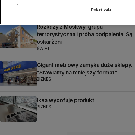
BIZNES
Pokaż cele
Rozkazy z Moskwy, grupa
terrorystyczna i próba podpalenia. Są
oskarżeni
ŚWIAT
Gigant meblowy zamyka duże sklepy.
"Stawiamy na mniejszy format"
BIZNES
Ikea wycofuje produkt
BIZNES