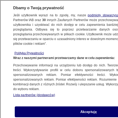
Dbamy o Twoją prywatność
Jeśli użytkownik wyrazi na to zgodę, my, nasze
podmioty stowarzys
Partnerów IAB oraz
30
innych Zaufanych Partnerów może przechowywa
użytkownika i uzyskiwać do nich dostęp w celu zapewnienia bardzi
przeglądania. Odbywa się to poprzez przetwarzanie danych os
przeglądania przechowywanych w plikach cookie. Użytkownik może udzie
IKEA
się przetwarzaniu w oparciu o uzasadniony interes w dowolnym momencie
plików cookie i reklam”.
Prezes Ikei zdradza przepis na sukces
POLSKA
Polityka Prywatności
Wraz z naszymi partnerami przetwarzamy dane w celu zapewnienia:
Przechowywanie informacji na urządzeniu lub dostęp do nich. Tworzeni
treści. Wykorzystywanie profili w celu doboru spersonalizowanych tr
spersonalizowanych reklam. Pomiar efektywności treści. Wyko
Polak na czele światowego
spersonalizowanych reklam. Pomiar efektywności reklam. Rozumienie o
giganta. "Wiem, jak to jest żyć,
kombinacji danych z różnych źródeł. Rozwój i ulepszanie usług. Wykor
do wyboru reklam.
nie posiadając pieniędzy"
Lista partnerów (dostawców)
ROZMOWY TVN24+
Ta historia poruszyła świat. Pluszak
Akceptuję
znika z półek