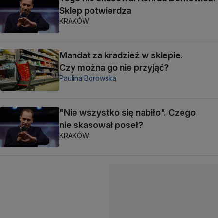
Sklep potwierdza
KRAKÓW
Mandat za kradzież w sklepie.
Czy można go nie przyjąć?
Paulina Borowska
"Nie wszystko się nabiło". Czego
nie skasował poseł?
KRAKÓW