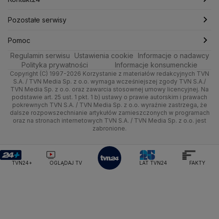
Ministerstwo Edukacji i Nauki
Kultura i styl
Trójmiasto
Rynki
Pogoda na weekend
Kolarstwo
Polska
Najnowsze
Pozostałe serwisy
Ministerstwo Infrastruktury
Ministerstwo Kultury
Ministerstwo Obrony Narodowej
Ciekawostki
Wrocław
Dla firm
Najnowsze
Skoki Narciarskie
Świat
Gorące Tematy
TVN
Pomoc
Ministerstwo Rolnictwa
Regulamin serwisu
Quizy
Ustawienia cookie
Informacje o nadawcy
Ministerstwo Rozwoju i Technologii
Kielce
Handel
Polska
Sporty zimowe
Polityka
Wyślij zgłoszenie
Dzień Dobry TVN
Centrum pomocy
Polityka prywatności
Informacje konsumenckie
Ministerstwo Sportu i Turystyki
Copyright (C) 1997-2026 Korzystanie z materiałów redakcyjnych TVN
Tematy
Kujawsko-pomorskie
Ze świata
Prognoza
Lekkoatletyka
Zdrowie
Uwaga TVN
Ministerstwo Cyfryzacji
Test zgodności
S.A. / TVN Media Sp. z o.o. wymaga wcześniejszej zgody TVN S.A./
TVN Media Sp. z o.o. oraz zawarcia stosownej umowy licencyjnej. Na
Ministerstwo Edukacji Narodowej
Lublin
podstawie art. 25 ust. 1 pkt. 1 b) ustawy o prawie autorskim i prawach
Tech
Świat
Siatkówka
Tech
HGTV
Oglądaj na TV
Ministerstwo Finansów
pokrewnych TVN S.A. / TVN Media Sp. z o.o. wyraźnie zastrzega, że
dalsze rozpowszechnianie artykułów zamieszczonych w programach
Ministerstwo Klimatu i Środowiska
Lubuskie
Moto
Nauka
F1
Nauka
TVN Turbo
Zrealizuj voucher
oraz na stronach internetowych TVN S.A. / TVN Media Sp. z o.o. jest
Ministerstwo Nauki i Szkolnictwa Wyższego
zabronione.
Olsztyn
Dla seniora
Ciekawostki
Ministerstwo Sprawiedliwości
Rozrywka
TVN Style
Ministerstwo Rodziny, Pracy i Polityki Społecznej
Opole
Turystyka
Podróże
TVN7
Ministerstwo Spraw Zagranicznych
Moskwa
TVN24+
OGLĄDAJ TV
LAT TVN24
FAKTY
Naczelny Sąd Administracyjny
Rzeszów
Smog
TTV
Najwyższa Izba Kontroli
Szczecin
Narodowe Centrum Badań i Rozwoju
Narodowy Bank Polski
Narodowy Fundusz Zdrowia
Białystok