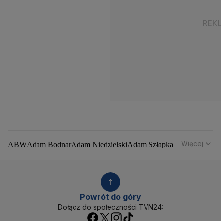
Więcej
ABW
Adam Bodnar
Adam Niedzielski
Adam Szłapka
Administracja Donalda Trumpa
Agencja Bezpieczeństwa Wewnętrznego
Agrounia
Alaksandr Łukaszenka
Aleksander Kwaśniewski
Aleksandra Dulkiewicz
Alert RCB
Powrót do góry
Ambasada USA w Polsce
Andrzej Duda
Białoruś
Dołącz do społeczności TVN24:
Bitcoin
Biuro Bezpieczeństwa Narodowego