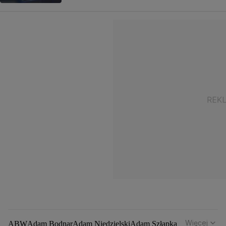
Więcej
ABW
Adam Bodnar
Adam Niedzielski
Adam Szłapka