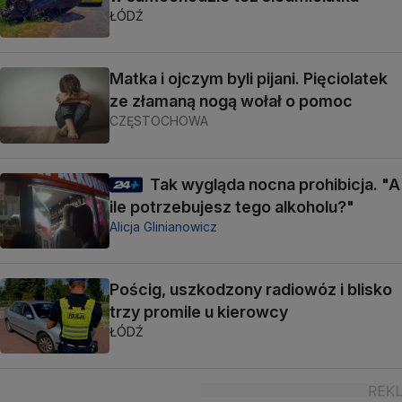
ŁÓDŹ
Matka i ojczym byli pijani. Pięciolatek
ze złamaną nogą wołał o pomoc
CZĘSTOCHOWA
Tak wygląda nocna prohibicja. "A
ile potrzebujesz tego alkoholu?"
Alicja Glinianowicz
Pościg, uszkodzony radiowóz i blisko
trzy promile u kierowcy
ŁÓDŹ