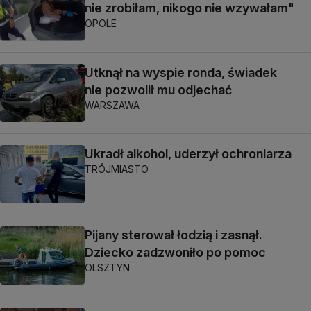
nie zrobiłam, nikogo nie wzywałam"
OPOLE
Utknął na wyspie ronda, świadek
nie pozwolił mu odjechać
WARSZAWA
Ukradł alkohol, uderzył ochroniarza
TRÓJMIASTO
Pijany sterował łodzią i zasnął.
Dziecko zadzwoniło po pomoc
OLSZTYN