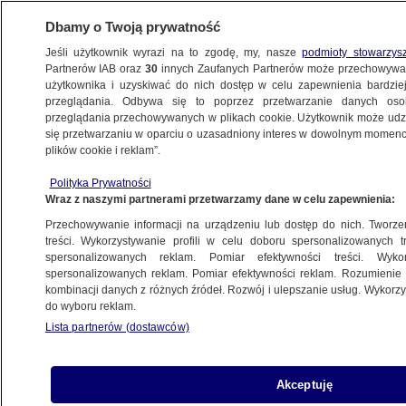
Dbamy o Twoją prywatność
Jeśli użytkownik wyrazi na to zgodę, my, nasze
podmioty stowarzys
Partnerów IAB oraz
30
innych Zaufanych Partnerów może przechowywa
użytkownika i uzyskiwać do nich dostęp w celu zapewnienia bardzi
przeglądania. Odbywa się to poprzez przetwarzanie danych os
przeglądania przechowywanych w plikach cookie. Użytkownik może udzie
ALKOHOL
się przetwarzaniu w oparciu o uzasadniony interes w dowolnym momencie
plików cookie i reklam”.
Alkohol i koncerty. Groźne połączenie
dla młodzieży
Polityka Prywatności
Wraz z naszymi partnerami przetwarzamy dane w celu zapewnienia:
Anna Bielecka
Przechowywanie informacji na urządzeniu lub dostęp do nich. Tworzeni
treści. Wykorzystywanie profili w celu doboru spersonalizowanych tr
spersonalizowanych reklam. Pomiar efektywności treści. Wyko
Gdy petentka wsiadła do auta,
spersonalizowanych reklam. Pomiar efektywności reklam. Rozumienie o
urzędniczki zadzwoniły na policję
kombinacji danych z różnych źródeł. Rozwój i ulepszanie usług. Wykor
LUBLIN
do wyboru reklam.
Lista partnerów (dostawców)
Miał dwa promile i złamał sądowy
Akceptuję
zakaz. Patryk Ż. ma spędzić w celi