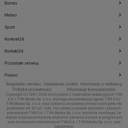
Biznes
Podcasty
Kryptowaluty
Fakty po Faktach
Krzysztof Bosak
Krzysztof Hetman
Warszawa
Biznes
Lasy Państwowe
Lech Wałęsa
Lewica
Meteo
Artykuły
Fakty o Świecie
Łódź
Najnowsze
Meteo
Lotnisko Chopina
Lotto
Maciej Wąsik
Marcin Przydacz
Marcin Kierwiński
Marian Banaś
Sport
Newslettery
Ludzie Faktów
Katowice
Notowania
Pogoda godzinowa
Sport
Mariusz Błaszczak
Mariusz Kamiński
Mark Zuckerberg
Mateusz Morawiecki
Zdrowie
Kraków
Pieniądze
Pogoda długoterminowa
Piłka Nożna
Konkret24
Michał Kamiński
Technologia
Poznań
Nieruchomości
Pogoda na jutro
Ministerstwo Aktywów Państwowych
Tenis
Najnowsze
Kontakt24
Ministerstwo Edukacji i Nauki
Kultura i styl
Trójmiasto
Rynki
Pogoda na weekend
Kolarstwo
Polska
Najnowsze
Pozostałe serwisy
Ministerstwo Infrastruktury
Ministerstwo Kultury
Ministerstwo Obrony Narodowej
Ciekawostki
Wrocław
Dla firm
Najnowsze
Skoki Narciarskie
Świat
Gorące Tematy
TVN
Pomoc
Ministerstwo Rolnictwa
Regulamin serwisu
Quizy
Ustawienia cookie
Informacje o nadawcy
Ministerstwo Rozwoju i Technologii
Kielce
Handel
Polska
Sporty zimowe
Polityka
Wyślij zgłoszenie
Dzień Dobry TVN
Centrum pomocy
Polityka prywatności
Informacje konsumenckie
Ministerstwo Sportu i Turystyki
Copyright (C) 1997-2026 Korzystanie z materiałów redakcyjnych TVN
Tematy
Kujawsko-pomorskie
Ze świata
Prognoza
Lekkoatletyka
Zdrowie
Uwaga TVN
Ministerstwo Cyfryzacji
Test zgodności
S.A. / TVN Media Sp. z o.o. wymaga wcześniejszej zgody TVN S.A./
TVN Media Sp. z o.o. oraz zawarcia stosownej umowy licencyjnej. Na
Ministerstwo Edukacji Narodowej
Lublin
podstawie art. 25 ust. 1 pkt. 1 b) ustawy o prawie autorskim i prawach
Tech
Świat
Siatkówka
Tech
HGTV
Oglądaj na TV
Ministerstwo Finansów
pokrewnych TVN S.A. / TVN Media Sp. z o.o. wyraźnie zastrzega, że
dalsze rozpowszechnianie artykułów zamieszczonych w programach
Ministerstwo Klimatu i Środowiska
Lubuskie
Moto
Nauka
F1
Nauka
TVN Turbo
Zrealizuj voucher
oraz na stronach internetowych TVN S.A. / TVN Media Sp. z o.o. jest
Ministerstwo Nauki i Szkolnictwa Wyższego
zabronione.