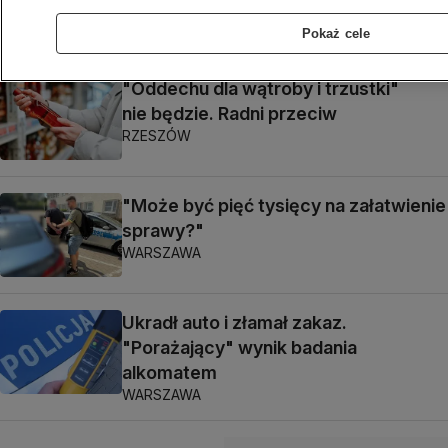
cztery lata
WOŁOMIN
Pokaż cele
"Oddechu dla wątroby i trzustki"
nie będzie. Radni przeciw
RZESZÓW
"Może być pięć tysięcy na załatwienie
sprawy?"
WARSZAWA
Ukradł auto i złamał zakaz.
"Porażający" wynik badania
alkomatem
WARSZAWA