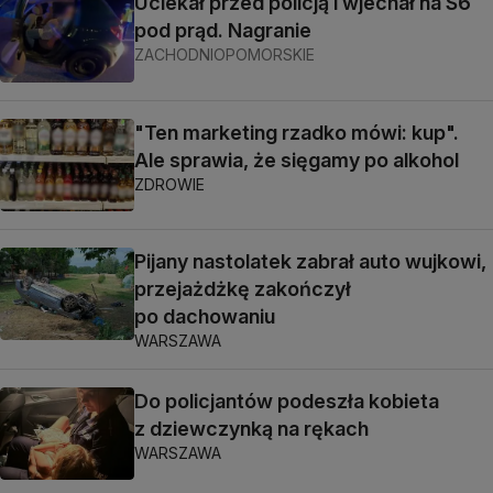
Uciekał przed policją i wjechał na S6
pod prąd. Nagranie
ZACHODNIOPOMORSKIE
"Ten marketing rzadko mówi: kup".
Ale sprawia, że sięgamy po alkohol
ZDROWIE
Pijany nastolatek zabrał auto wujkowi,
przejażdżkę zakończył
po dachowaniu
WARSZAWA
Do policjantów podeszła kobieta
z dziewczynką na rękach
WARSZAWA