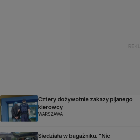
Cztery dożywotnie zakazy pijanego
kierowcy
WARSZAWA
Siedziała w bagażniku. "Nic