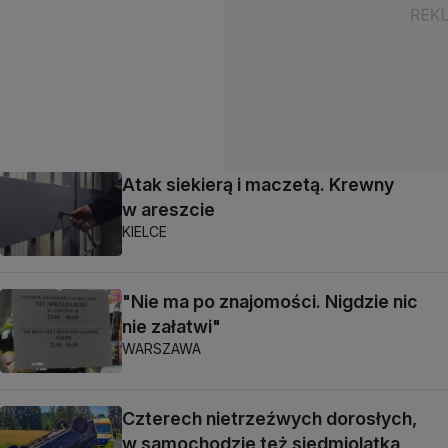
Atak siekierą i maczetą. Krewny
w areszcie
KIELCE
"Nie ma po znajomości. Nigdzie nic
nie załatwi"
WARSZAWA
Czterech nietrzeźwych dorosłych,
w samochodzie też siedmiolatka